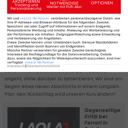
um Mattia Binotto indes vollstes Vertrauen aus:
AKZEPTIEREN
OPTIONEN
NOTWENDIGE
Tracking und
Weiter mit PUR-Abo
Wir wissen, dass es eine Menge Arbeit gibt:
Personalisierung
"Ferrari befindet sich nicht dort, wo so ein Team
Wir und
unsere
186
Partner
verarbeiten personenbezogene Daten, wie
Ihre IP-Adresse und Browser-Attribute für die folgenden Zwecke
:
sein sollte, wir müssen uns an allen Fornten
Speichern von oder Zugriff auf Informationen auf einem Endgerät;
Personalisierte Werbung und Inhalte, Messung von Werbeleistung und
verbessern. Die einzige Lösung ist, schnell zu
der Performance von Inhalten, Zielgruppenforschung sowie Entwicklung
und Verbesserung von Angeboten
.
reagieren, und ich freue mich über die
Diese Zwecke können unter Umständen auch
:
Genaue Standortdaten
und Identifikation durch Scannen von Endgeräten
.
unmittelbare Reaktion und die Arbeit, die Mattia
Manche Partner verwenden für gewisse Zwecke berechtigtes
Interesse als Rechtsgrundlage für die Datenverarbeitung. Details
und sein Team auf allen Ebenen investieren. Das
dazu, sowie die Möglichkeit Ihr Widerspruchsrecht auszuüben, sind hier
ist die Antwort eines vereinten Teams, welches
verfügbar
:
unsere
186
Partner
Impressum
|
Datenschutzrichtlinie
seine Ärmel hochkremelt und die Probleme
angeht, ohne darüber zu lamentieren. Wir sind am
Beginn eines neuen Abschnitts in einem Langzeit-
Plan. Kein Rückschlag wird unseren Kurs ändern."
Gegenseitige
Kritik bei
Ferrari in