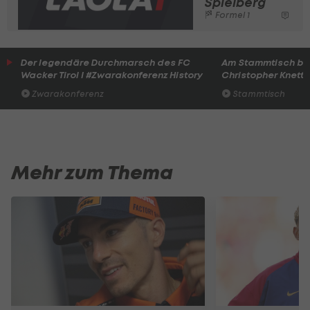
Spielberg
Formel 1
Der legendäre Durchmarsch des FC
Am Stammtisch bei
Wacker Tirol I #Zwarakonferenz History
Christopher Knett
Zwarakonferenz
Stammtisch
Mehr zum Thema