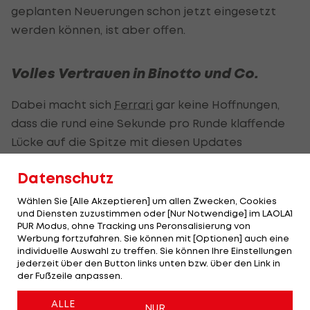
geplanten Neuerungen schon jetzt eingesetzt
werden können, ist aber offen.
Volles Vertrauen in Binotto und Co.
Dabei macht sich
Ferrari
gar keine Hoffnungen,
dass die rund eine Sekunde pro Runde klaffende
Lücke auf die Spitze mit diesen Updates
geschlossen werden kann. "Aber hoffentlich
Datenschutz
erlauben sie es dem Team, ein paar Plätze
gutzumachen", so ein Statement des Teams.
Wählen Sie [Alle Akzeptieren] um allen Zwecken, Cookies
und Diensten zuzustimmen oder [Nur Notwendige] im LAOLA1
PUR Modus, ohne Tracking uns Peronsalisierung von
Dieser Schritt komme auch vor dem Hintergrund
Werbung fortzufahren. Sie können mit [Optionen] auch eine
der besseren Vergleichbarkeit mit der
individuelle Auswahl zu treffen. Sie können Ihre Einstellungen
jederzeit über den Button links unten bzw. über den Link in
Performance vom ersten Spielberg-Rennen.
der Fußzeile anpassen.
Ferrari
-CEO Louis Camilleri spricht dem Team rund
ALLE
NUR