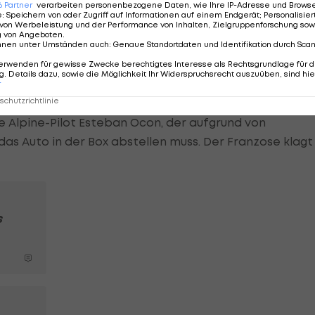
ägt der Monegasse nach einem Verbremser in die
6
Partner
verarbeiten personenbezogene Daten, wie Ihre IP-Adresse und Browser-
e
:
Speichern von oder Zugriff auf Informationen auf einem Endgerät; Personalisi
n der Folge die rote Flagge gezeigt.
von Werbeleistung und der Performance von Inhalten, Zielgruppenforschung sow
g von Angeboten
.
nnen unter Umständen auch
:
Genaue Standortdaten und Identifikation durch Sca
18 Minuten vor Ende Formel-1-Rookie Franco Colapinto
erwenden für gewisse Zwecke berechtigtes Interesse als Rechtsgrundlage für d
entinier nicht mehr abfangen kann, besorgt den Einschl
. Details dazu, sowie die Möglichkeit Ihr Widerspruchsrecht auszuüben, sind hie
r
chutzrichtlinie
e Alpine-Pilot Esteban Ocon, der aufgrund von
as Auto in der Box abstellen muss. Der Franzose klagt
s