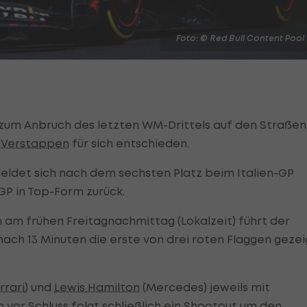
Foto: © Red Bull Content Pool
zum Anbruch des letzten WM-Drittels auf den Straßen
 Verstappen
für sich entschieden.
ldet sich nach dem sechsten Platz beim Italien-GP
GP in Top-Form zurück.
n am frühen Freitagnachmittag (Lokalzeit) führt der
nach 13 Minuten die erste von drei roten Flaggen gezei
rrari
) und
Lewis Hamilton
(Mercedes) jeweils mit
or Schluss folgt schließlich ein Shootout um den