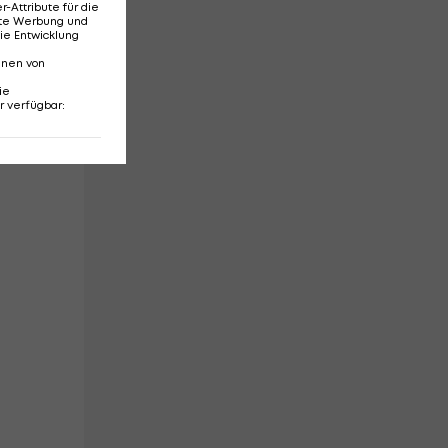
Attribute für die
erte Werbung und
ie Entwicklung
nnen von
ie
ag
r verfügbar
: