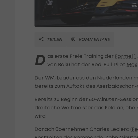
KOMMENTARE
TEILEN
D
as erste Freie Training der
Formel 1
von Baku hat der Red-Bull-Pilot
Max
Der WM-Leader aus den Niederlanden me
bereits zum Auftakt des Aserbaidschan-
Bereits zu Beginn der 60-Minuten-Sessio
dreifache Weltmeister das Feld an, ehe 
wird.
Danach übernehmen Charles Leclerc (
Fe
Bestzeiten das Kommando. Zehn Minuten v