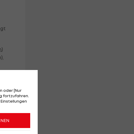
egt
n
)
),
n oder [Nur
 fortzufahren.
 Einstellungen
ONEN