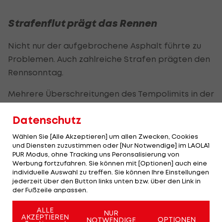
Strafenflut prägt das Rennen
Nicht nur der aufgebrochene Asphalt führte zu
Problemen. Auch zahlreiche Strafen prägten den
Rennsonntag.
Mehrere Überschreitungen des Tempolimits in der
Box sorgten für viele Zeitstrafen. Der Grund dafür
Datenschutz
lag bei einer etwas veränderten Boxenstraße.
Wählen Sie [Alle Akzeptieren] um allen Zwecken, Cookies
Offenbar brummte die FIA fälschlicherweise nach
und Diensten zuzustimmen oder [Nur Notwendige] im LAOLA1
Software-Problemen den Piloten eine Strafe auf.
PUR Modus, ohne Tracking uns Peronsalisierung von
Werbung fortzufahren. Sie können mit [Optionen] auch eine
Zumeist traten nämlich minimale
individuelle Auswahl zu treffen. Sie können Ihre Einstellungen
Überschreitungen von 0,1 km/h (60,1 anstatt 60)
jederzeit über den Button links unten bzw. über den Link in
der Fußzeile anpassen.
auf.
ALLE
NUR
Schließlich verhängte die FIA gegen nicht weniger
AKZEPTIEREN
OPTIONEN
NOTWENDIGE