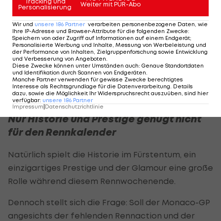
Tracking und
Weiter mit PUR-Abo
als fünf Piloten aus diesem Grund eine Strafe.
Personalisierung
Pierre Gasly hätte beinahe für die große
Wir und
unsere
186
Partner
verarbeiten personenbezogene Daten, wie
Ihre IP-Adresse und Browser-Attribute für die folgenden Zwecke
:
Überraschung und einem Podium gesorgt. Doch
Speichern von oder Zugriff auf Informationen auf einem Endgerät;
Personalisierte Werbung und Inhalte, Messung von Werbeleistung und
der Franzose verlor damit P3 und fiel noch auf
der Performance von Inhalten, Zielgruppenforschung sowie Entwicklung
und Verbesserung von Angeboten
.
den siebenten Platz zurück. WM-Anwärter
George
Diese Zwecke können unter Umständen auch
:
Genaue Standortdaten
und Identifikation durch Scannen von Endgeräten
.
Russell
fiel aufgrund der Strafzeit dnoch weiter
Manche Partner verwenden für gewisse Zwecke berechtigtes
zurück.
Interesse als Rechtsgrundlage für die Datenverarbeitung. Details
dazu, sowie die Möglichkeit Ihr Widerspruchsrecht auszuüben, sind hier
verfügbar
:
unsere
186
Partner
Impressum
|
Datenschutzrichtlinie
Nur Historie und Prestige genügt nicht
für den Rennkalender
Natürlich spielt die Historie im Fürstentum, ein
einzigartiges Prestige und der Glamour eine große
Rolle während diesem Rennwochenende.
Dennoch stellt sich die Frage: Soll der Monaco-GP
angesichts der fehlenden Rennaction und der