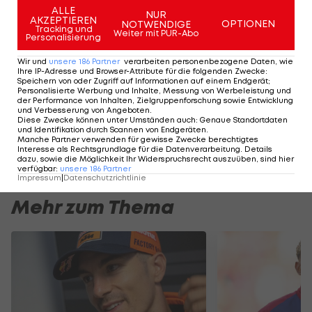
ALLE
NUR
zurückzukehren. Von 2015 bis 2018 war der Neffe
AKZEPTIEREN
OPTIONEN
NOTWENDIGE
Tracking und
Weiter mit PUR-Abo
von DTM-Boss Gerhard Berger bereits DTM-Pilot
Personalisierung
für Mercedes.
Wir und
unsere
186
Partner
verarbeiten personenbezogene Daten, wie
Ihre IP-Adresse und Browser-Attribute für die folgenden Zwecke
:
Speichern von oder Zugriff auf Informationen auf einem Endgerät;
Personalisierte Werbung und Inhalte, Messung von Werbeleistung und
Der legendäre Durchmarsch des FC
Am Stammtisch bei
der Performance von Inhalten, Zielgruppenforschung sowie Entwicklung
Wacker Tirol I #Zwarakonferenz History
Christopher Knett
und Verbesserung von Angeboten
.
Diese Zwecke können unter Umständen auch
:
Genaue Standortdaten
Zwarakonferenz
Stammtisch
und Identifikation durch Scannen von Endgeräten
.
Manche Partner verwenden für gewisse Zwecke berechtigtes
Interesse als Rechtsgrundlage für die Datenverarbeitung. Details
dazu, sowie die Möglichkeit Ihr Widerspruchsrecht auszuüben, sind hier
verfügbar
:
unsere
186
Partner
Impressum
|
Datenschutzrichtlinie
Mehr zum Thema