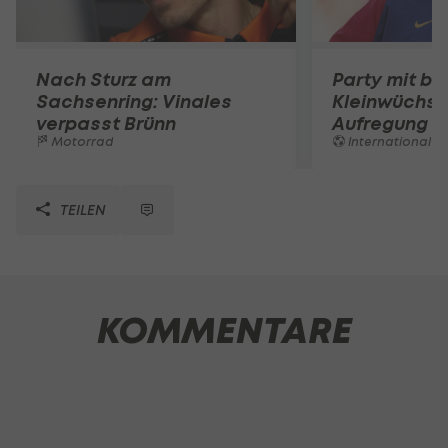
Nach Sturz am
Party mit be
Sachsenring: Vinales
Kleinwüchsi
verpasst Brünn
Aufregung 
Motorrad
International
TEILEN
KOMMENTARE