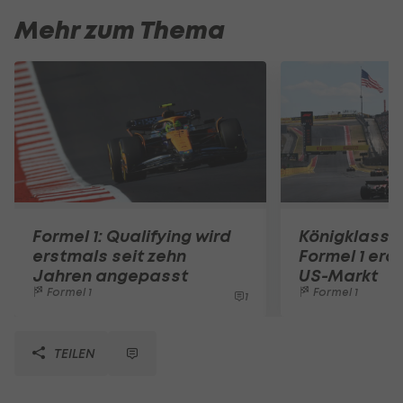
Mehr zum Thema
Formel 1: Qualifying wird
Königklasse
erstmals seit zehn
Formel 1 ero
Jahren angepasst
US-Markt
Formel 1
Formel 1
1
TEILEN