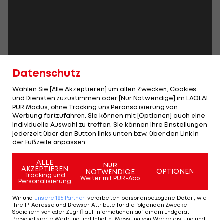
Datenschutz
Wählen Sie [Alle Akzeptieren] um allen Zwecken, Cookies
und Diensten zuzustimmen oder [Nur Notwendige] im LAOLA1
PUR Modus, ohne Tracking uns Peronsalisierung von
Werbung fortzufahren. Sie können mit [Optionen] auch eine
individuelle Auswahl zu treffen. Sie können Ihre Einstellungen
jederzeit über den Button links unten bzw. über den Link in
der Fußzeile anpassen.
ALLE
NUR
AKZEPTIEREN
OPTIONEN
NOTWENDIGE
Tracking und
Weiter mit PUR-Abo
Personalisierung
Wir und
unsere
186
Partner
verarbeiten personenbezogene Daten, wie
Ihre IP-Adresse und Browser-Attribute für die folgenden Zwecke
:
Speichern von oder Zugriff auf Informationen auf einem Endgerät;
Personalisierte Werbung und Inhalte, Messung von Werbeleistung und