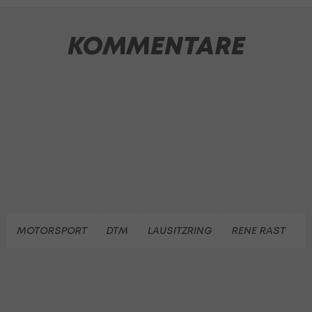
KOMMENTARE
MOTORSPORT
DTM
LAUSITZRING
RENE RAST
J