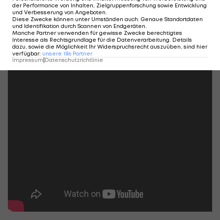
der Performance von Inhalten, Zielgruppenforschung sowie Entwicklung
und Verbesserung von Angeboten
.
Diese Zwecke können unter Umständen auch
:
Genaue Standortdaten
und Identifikation durch Scannen von Endgeräten
.
Manche Partner verwenden für gewisse Zwecke berechtigtes
Interesse als Rechtsgrundlage für die Datenverarbeitung. Details
dazu, sowie die Möglichkeit Ihr Widerspruchsrecht auszuüben, sind hier
verfügbar
:
unsere
186
Partner
Impressum
|
Datenschutzrichtlinie