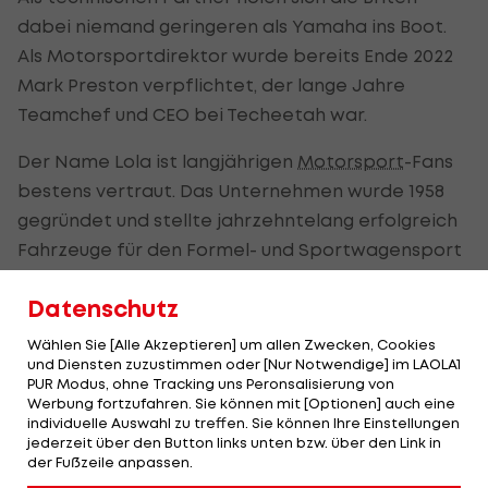
dabei niemand geringeren als Yamaha ins Boot.
Als Motorsportdirektor wurde bereits Ende 2022
Mark Preston verpflichtet, der lange Jahre
Teamchef und CEO bei Techeetah war.
Der Name Lola ist langjährigen
Motorsport
-Fans
bestens vertraut. Das Unternehmen wurde 1958
gegründet und stellte jahrzehntelang erfolgreich
Fahrzeuge für den Formel- und Sportwagensport
her, unter anderem für die
Formel 1
, Indy Car und
Datenschutz
Le Mans.
Wählen Sie [Alle Akzeptieren] um allen Zwecken, Cookies
Im Jahr 1997 plante man, selbst mit einem Team in
und Diensten zuzustimmen oder [Nur Notwendige] im LAOLA1
die Königsklasse einzusteigen, dies gelang jedoch
PUR Modus, ohne Tracking uns Peronsalisierung von
Werbung fortzufahren. Sie können mit [Optionen] auch eine
nicht und das Unternehmen geriet in
individuelle Auswahl zu treffen. Sie können Ihre Einstellungen
wirtschaftliche Turbulenzen.
jederzeit über den Button links unten bzw. über den Link in
der Fußzeile anpassen.