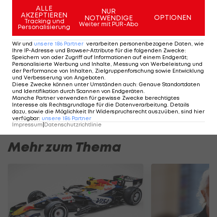
Vor einigen Jahren erwarb der Unternehmer und
ALLE
NUR
nebenberufliche Rennfahrer Till Bechtolsheimer
AKZEPTIEREN
OPTIONEN
NOTWENDIGE
Tracking und
Weiter mit PUR-Abo
die Markenrechte und belebte Lola wieder.
Personalisierung
Wir und
unsere
186
Partner
verarbeiten personenbezogene Daten, wie
Ihre IP-Adresse und Browser-Attribute für die folgenden Zwecke
:
Speichern von oder Zugriff auf Informationen auf einem Endgerät;
Personalisierte Werbung und Inhalte, Messung von Werbeleistung und
Carlos Sainz im Red
der Performance von Inhalten, Zielgruppenforschung sowie Entwicklung
Bull? Das sagt Helmut
und Verbesserung von Angeboten
.
Diese Zwecke können unter Umständen auch
:
Genaue Standortdaten
Marko
und Identifikation durch Scannen von Endgeräten
.
Manche Partner verwenden für gewisse Zwecke berechtigtes
Interesse als Rechtsgrundlage für die Datenverarbeitung. Details
Formel 1
dazu, sowie die Möglichkeit Ihr Widerspruchsrecht auszuüben, sind hier
verfügbar
:
unsere
186
Partner
Impressum
|
Datenschutzrichtlinie
Mehr zum Thema