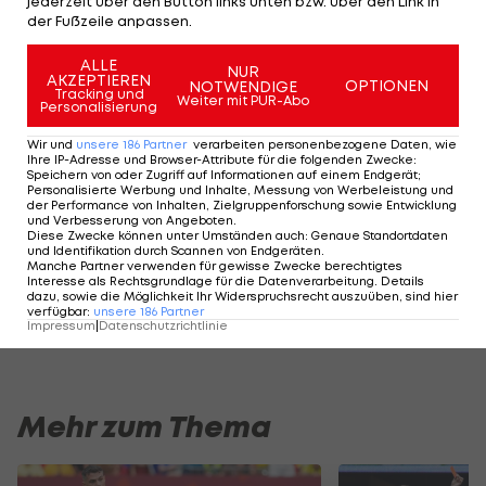
jederzeit über den Button links unten bzw. über den Link in
23 Uhr:
Norwegen - England
(Miami)
der Fußzeile anpassen.
Sonntag, 12. Juli:
ALLE
NUR
AKZEPTIEREN
OPTIONEN
NOTWENDIGE
Tracking und
Weiter mit PUR-Abo
Personalisierung
3 Uhr:
Argentinien - Schweiz
(Kansas City)
Wir und
unsere
186
Partner
verarbeiten personenbezogene Daten, wie
Ihre IP-Adresse und Browser-Attribute für die folgenden Zwecke
:
Der Turnierbaum:
Speichern von oder Zugriff auf Informationen auf einem Endgerät;
Personalisierte Werbung und Inhalte, Messung von Werbeleistung und
der Performance von Inhalten, Zielgruppenforschung sowie Entwicklung
und Verbesserung von Angeboten
.
Diese Zwecke können unter Umständen auch
:
Genaue Standortdaten
und Identifikation durch Scannen von Endgeräten
.
Am Stammtisch bei Andy Ogris: Adi
Die Argentinien-Vi
Manche Partner verwenden für gewisse Zwecke berechtigtes
Niederkorn
Interesse als Rechtsgrundlage für die Datenverarbeitung. Details
Ansakonferenz
dazu, sowie die Möglichkeit Ihr Widerspruchsrecht auszuüben, sind hier
Stammtisch
verfügbar
:
unsere
186
Partner
Impressum
|
Datenschutzrichtlinie
Mehr zum Thema