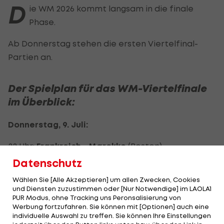
D
ie WM 2026 kommt langsam in die finale
Phase.
Ab Donnerstag stehen die ersten Viertelfinal-
Partien an.
Der Spielplan für das WM-Viertelfinale
im Überblick:
Donnerstag, 9. Juli:
22 Uhr:
Frankreich - Marokko
(Boston)
Datenschutz
Freitag, 10. Juli:
Wählen Sie [Alle Akzeptieren] um allen Zwecken, Cookies
21 Uhr:
Spanien - Belgien
(Los Angeles)
und Diensten zuzustimmen oder [Nur Notwendige] im LAOLA1
PUR Modus, ohne Tracking uns Peronsalisierung von
Werbung fortzufahren. Sie können mit [Optionen] auch eine
Samstag, 11. Juli:
individuelle Auswahl zu treffen. Sie können Ihre Einstellungen