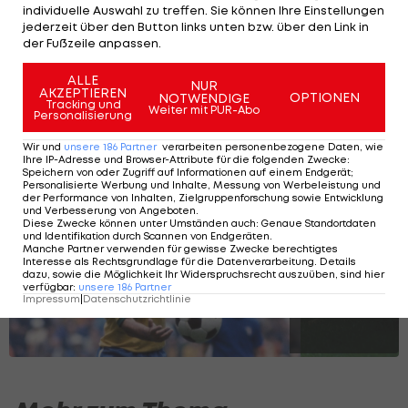
individuelle Auswahl zu treffen. Sie können Ihre Einstellungen
jederzeit über den Button links unten bzw. über den Link in
WM 2026: Die aktuelle
der Fußzeile anpassen.
Torschützenliste
ALLE
NUR
AKZEPTIEREN
OPTIONEN
NOTWENDIGE
Tracking und
FIFA WM
Weiter mit PUR-Abo
Personalisierung
Wir und
unsere
186
Partner
verarbeiten personenbezogene Daten, wie
Ihre IP-Adresse und Browser-Attribute für die folgenden Zwecke
:
Bilder: Das waren die WM-Bälle seit 1970
Speichern von oder Zugriff auf Informationen auf einem Endgerät;
Personalisierte Werbung und Inhalte, Messung von Werbeleistung und
der Performance von Inhalten, Zielgruppenforschung sowie Entwicklung
und Verbesserung von Angeboten
.
Diese Zwecke können unter Umständen auch
:
Genaue Standortdaten
und Identifikation durch Scannen von Endgeräten
.
SLIDESHOW
Manche Partner verwenden für gewisse Zwecke berechtigtes
STARTEN
Interesse als Rechtsgrundlage für die Datenverarbeitung. Details
dazu, sowie die Möglichkeit Ihr Widerspruchsrecht auszuüben, sind hier
verfügbar
:
unsere
186
Partner
Impressum
|
Datenschutzrichtlinie