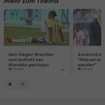
Mehr zum Thema
Kein Sieger! Brasilien
Ancelotti übe
zum Auftakt von
"Müssen be
Marokko gestoppt
werden"
FIFA WM
FIFA WM
1