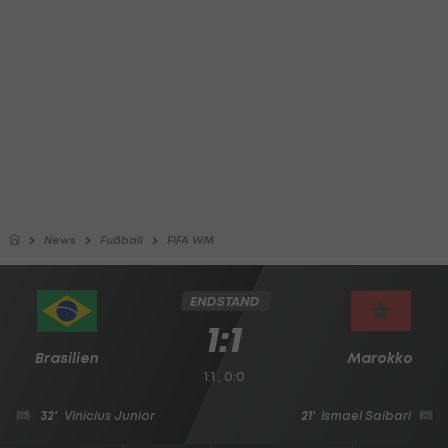
News
Fußball
FIFA WM
ENDSTAND
1:1
Brasilien
Marokko
1:1 , 0:0
32'
Vinicius Junior
21'
Ismael Saibari