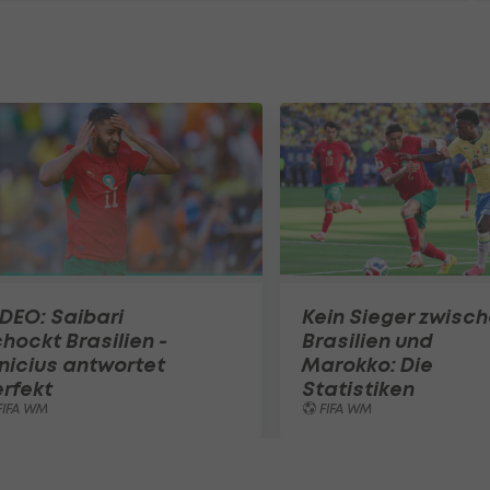
3 Bilder
DEO: Saibari
Kein Sieger zwisc
hockt Brasilien -
Brasilien und
nicius antwortet
Marokko: Die
rfekt
Statistiken
FIFA WM
FIFA WM