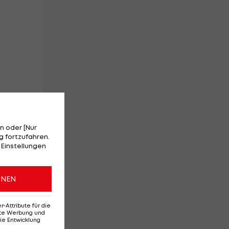
er
n oder [Nur
 fortzufahren.
 Einstellungen
r
ONEN
em
Attribute für die
erte Werbung und
ie Entwicklung