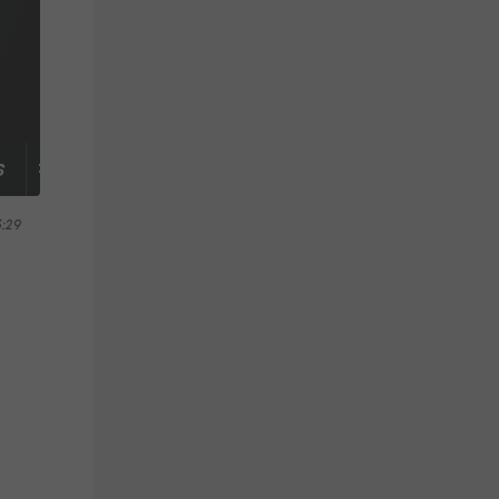
S
TABELLE
3:29