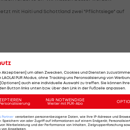
zt mit Haiti und Schottland zwei "Pflichtsiege" auf
hutz
Noch nicht mit dabei war mit
Neymar
d
le Akzeptieren] um allen Zwecken, Cookies und Diensten zuzustimme
Superstar vergangener Tage. Der
 LAOLA1 PUR Modus, ohne Tracking uns Peronsalisierung von Werbung
er Seite
[Optionen] auch eine individuelle Auswahl zu treffen. Sie können Ihre
mittlerweile 34-Jährige fehlte noch
den Button links unten bzw. über den Link in der Fußzeile anpassen.
angeschlagen und sah die Partie von de
ss
ZEPTIEREN
NUR NOTWENDIGE
Seitenlinie.
OPTI
Personalisierung
Weiter mit PUR-Abo
naldo, Kaka und Roberto Carlos viele Legenden aus d
6
Partner
verarbeiten personenbezogene Daten, wie Ihre IP-Adresse und Browser-
e
:
Speichern von oder Zugriff auf Informationen auf einem Endgerät; Personalisi
von Werbeleistung und der Performance von Inhalten, Zielgruppenforschung sow
g von Angeboten
.