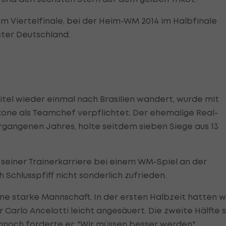
 im Viertelfinale, bei der Heim-WM 2014 im Halbfinale
ter Deutschland.
tel wieder einmal nach Brasilien wandert, wurde mit
kone als Teamchef verpflichtet. Der ehemalige Real-
rgangenen Jahres, holte seitdem sieben Siege aus 13
seiner Trainerkarriere bei einem WM-Spiel an der
 Schlusspfiff nicht sonderlich zufrieden.
ne starke Mannschaft. In der ersten Halbzeit hatten w
er Carlo Ancelotti leicht angesäuert. Die zweite Hälfte s
noch forderte er: "Wir müssen besser werden."