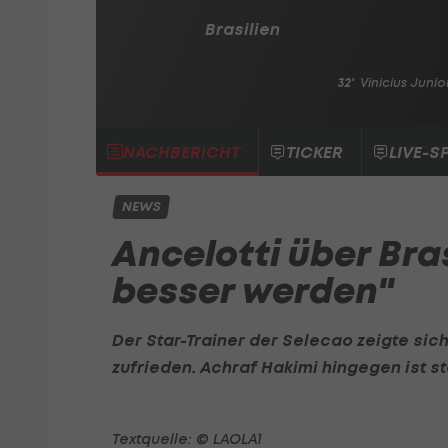
Brasilien
32'
Vinicius Junio
NACHBERICHT
TICKER
LIVE-S
NEWS
Ancelotti über Bra
besser werden"
Der Star-Trainer der Selecao zeigte sic
zufrieden.
Achraf Hakimi
hingegen ist st
Textquelle: © LAOLA1