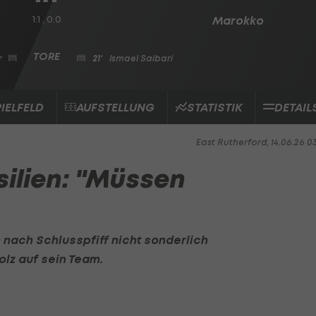
1:1 , 0:0
Marokko
r
21'
Ismael Saibari
PIELFELD
AUFSTELLUNG
STATISTIK
DETAIL
East Rutherford, 14.06.26 0
silien: "Müssen
h nach Schlusspfiff nicht sonderlich
olz auf sein Team.