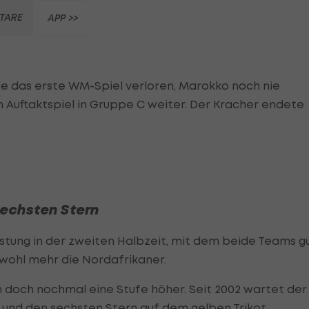
TARE
APP >>
nie das erste WM-Spiel verloren, Marokko noch nie
Auftaktspiel in Gruppe C weiter. Der Kracher endete
echsten Stern
eistung in der zweiten Halbzeit, mit dem beide Teams g
wohl mehr die Nordafrikaner.
n doch nochmal eine Stufe höher. Seit 2002 wartet der
und den sechsten Stern auf dem gelben Trikot.