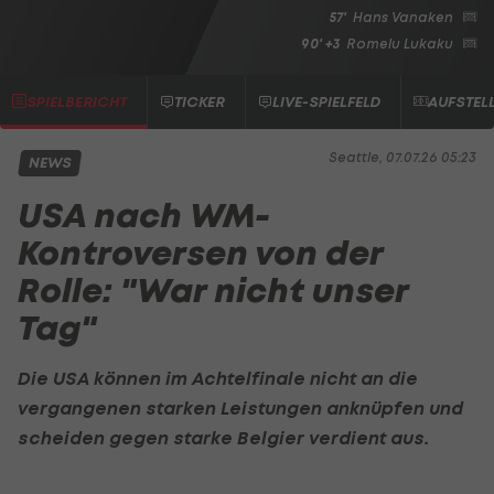
57'
Hans Vanaken
90' +3
Romelu Lukaku
SPIELBERICHT
TICKER
LIVE-SPIELFELD
AUFSTEL
Seattle, 07.07.26 05:23
NEWS
USA nach WM-
Kontroversen von der
Rolle: "War nicht unser
Tag"
Die USA können im Achtelfinale nicht an die
vergangenen starken Leistungen anknüpfen und
scheiden gegen starke Belgier verdient aus.