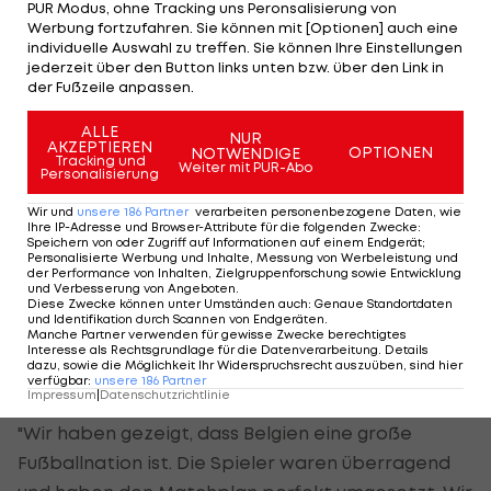
PUR Modus, ohne Tracking uns Peronsalisierung von
kaum wiederzuerkennen.
Werbung fortzufahren. Sie können mit [Optionen] auch eine
individuelle Auswahl zu treffen. Sie können Ihre Einstellungen
jederzeit über den Button links unten bzw. über den Link in
Ein Riesenpatzer von Torhüter Freese steht
der Fußzeile anpassen.
sinnbildlich für den Auftritt der Amerikaner.
ALLE
NUR
AKZEPTIEREN
Dabei trat der oft diskutierte Balogun kaum in
OPTIONEN
NOTWENDIGE
Tracking und
Weiter mit PUR-Abo
Personalisierung
Erscheinung und hat lediglich in der Schlussphase
eine Chance zum Anschlusstreffer.
Wir und
unsere
186
Partner
verarbeiten personenbezogene Daten, wie
Ihre IP-Adresse und Browser-Attribute für die folgenden Zwecke
:
Speichern von oder Zugriff auf Informationen auf einem Endgerät;
Personalisierte Werbung und Inhalte, Messung von Werbeleistung und
Garcia lobt seine Mannschaft
der Performance von Inhalten, Zielgruppenforschung sowie Entwicklung
und Verbesserung von Angeboten
.
Diese Zwecke können unter Umständen auch
:
Genaue Standortdaten
und Identifikation durch Scannen von Endgeräten
.
Der belgische Trainer Garcia lobt auf der
Manche Partner verwenden für gewisse Zwecke berechtigtes
Interesse als Rechtsgrundlage für die Datenverarbeitung. Details
Gegenseite den engagierten Auftritt seiner
dazu, sowie die Möglichkeit Ihr Widerspruchsrecht auszuüben, sind hier
verfügbar
:
unsere
186
Partner
Mannschaft:
Impressum
|
Datenschutzrichtlinie
"Wir haben gezeigt, dass Belgien eine große
Fußballnation ist. Die Spieler waren überragend