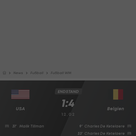
News
Fußball
Fußball WM
ENDSTAND
1:4
USA
Belgien
1:2 , 0:2
31'
Malik Tillman
9'
Charles De Ketelaere
33'
Charles De Ketelaere