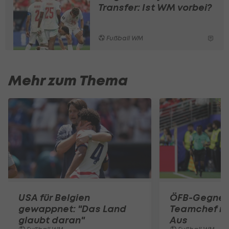
Transfer: Ist WM vorbei?
Fußball WM
Mehr zum Thema
USA für Belgien
ÖFB-Gegner 
gewappnet: "Das Land
Teamchef n
glaubt daran"
Aus