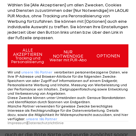
reagierte auf die ungewöhnliche Maßnahme des
Wählen Sie [Alle Akzeptieren] um allen Zwecken, Cookies
Weltverbandes.
und Diensten zuzustimmen oder [Nur Notwendige] im LAOLA1
PUR Modus, ohne Tracking uns Peronsalisierung von
Werbung fortzufahren. Sie können mit [Optionen] auch eine
"Danke an die FIFA, dass sie das Richtige getan und
individuelle Auswahl zu treffen. Sie können Ihre Einstellungen
eine große Ungerechtigkeit rückgängig gemacht
jederzeit über den Button links unten bzw. über den Link in
der Fußzeile anpassen.
hat", schrieb Trump auf Truth Social. Die Partie
gegen Belgien findet in der Nacht auf Dienstag
ALLE
NUR
AKZEPTIEREN
(2:00) statt.
OPTIONEN
NOTWENDIGE
Tracking und
Weiter mit PUR-Abo
Personalisierung
Zum WM-Programm >>>
Wir und
unsere
186
Partner
verarbeiten personenbezogene Daten, wie
Ihre IP-Adresse und Browser-Attribute für die folgenden Zwecke
:
Speichern von oder Zugriff auf Informationen auf einem Endgerät;
Personalisierte Werbung und Inhalte, Messung von Werbeleistung und
Auch Ronaldo profitierte schon davon
der Performance von Inhalten, Zielgruppenforschung sowie Entwicklung
und Verbesserung von Angeboten
.
Diese Zwecke können unter Umständen auch
:
Genaue Standortdaten
Eine ähnliche Situation gab es im Vorfeld der
und Identifikation durch Scannen von Endgeräten
.
Manche Partner verwenden für gewisse Zwecke berechtigtes
Weltmeisterschaft schon bei
Cristiano Ronaldo
.
Interesse als Rechtsgrundlage für die Datenverarbeitung. Details
dazu, sowie die Möglichkeit Ihr Widerspruchsrecht auszuüben, sind hier
Nach einem Ellbogenschlag gegen einen Gegner
verfügbar
:
unsere
186
Partner
Impressum
|
Datenschutzrichtlinie
im WM-Qualifikationsspiel gegen Irland bekam
auch er die Rote Karte und wurde zunächst sogar