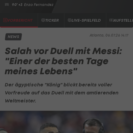
90' +3
Enzo Fernandez
VORBERICHT
TICKER
LIVE-SPIELFELD
AUFSTEL
Atlanta, 06.07.26 14:17
NEWS
Salah vor Duell mit Messi:
"Einer der besten Tage
meines Lebens"
Der ägyptische "König" blickt bereits voller
Vorfreude auf das Duell mit dem amtierenden
Weltmeister.