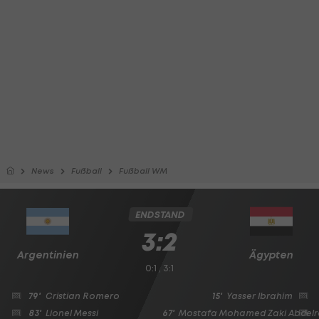
News
Fußball
Fußball WM
ENDSTAND
3:2
Argentinien
Ägypten
0:1 , 3:1
79'
Cristian Romero
15'
Yasser Ibrahim
83'
Lionel Messi
67'
Mostafa Mohamed Zaki Abdelr