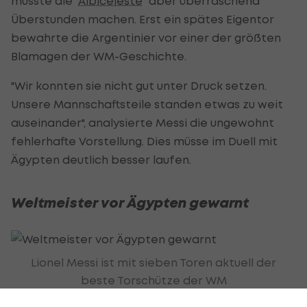
musste die "
Albiceleste
" aber überraschend
Überstunden machen. Erst ein spätes Eigentor
bewahrte die Argentinier vor einer der größten
Blamagen der WM-Geschichte.
"Wir konnten sie nicht gut unter Druck setzen.
Unsere Mannschaftsteile standen etwas zu weit
auseinander", analysierte Messi die ungewohnt
fehlerhafte Vorstellung. Dies müsse im Duell mit
Ägypten deutlich besser laufen.
Weltmeister vor Ägypten gewarnt
Lionel Messi ist mit sieben Toren aktuell der
beste Torschütze der WM
Foto: ©IMAGO / EPA