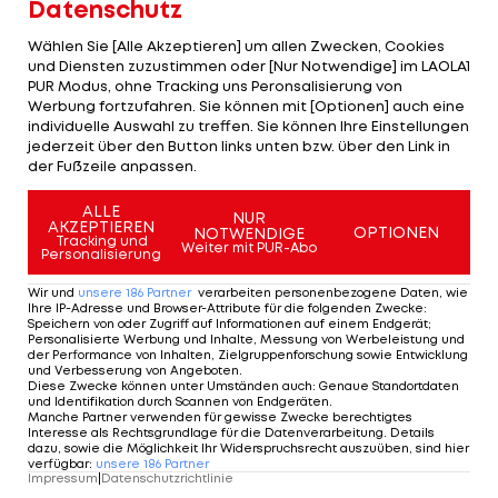
Datenschutz
Mittelfeldmotor Leandro Paredes erwartet
Wählen Sie [Alle Akzeptieren] um allen Zwecken, Cookies
und Diensten zuzustimmen oder [Nur Notwendige] im LAOLA1
gegen die Afrikaner erneut eine enge Partie: "Es
PUR Modus, ohne Tracking uns Peronsalisierung von
wird ein sehr schwieriges Spiel. Wir befinden uns
Werbung fortzufahren. Sie können mit [Optionen] auch eine
individuelle Auswahl zu treffen. Sie können Ihre Einstellungen
im Spitzenfußball und alle Nationalteams sind
jederzeit über den Button links unten bzw. über den Link in
sehr gut und körperlich stark."
der Fußzeile anpassen.
Und Ex-Teamkollege Sergio Agüero warnte:
ALLE
NUR
AKZEPTIEREN
OPTIONEN
NOTWENDIGE
"Ägypten ist körperlich sehr stark und verfügt in
Tracking und
Weiter mit PUR-Abo
Personalisierung
der Offensive über noch mehr Qualität als Kap
Wir und
unsere
186
Partner
verarbeiten personenbezogene Daten, wie
Verde."
Ihre IP-Adresse und Browser-Attribute für die folgenden Zwecke
:
Speichern von oder Zugriff auf Informationen auf einem Endgerät;
Personalisierte Werbung und Inhalte, Messung von Werbeleistung und
Erkennbar ist: Die Argentinier spielen nicht mit der
der Performance von Inhalten, Zielgruppenforschung sowie Entwicklung
und Verbesserung von Angeboten
.
Intensität der Franzosen. Sie sind auch kein
Diese Zwecke können unter Umständen auch
:
Genaue Standortdaten
und Identifikation durch Scannen von Endgeräten
.
"fehlerfreies Uhrwerk", wie ÖFB-Trainer
Ralf
Manche Partner verwenden für gewisse Zwecke berechtigtes
Interesse als Rechtsgrundlage für die Datenverarbeitung. Details
Rangnick
den Europameister Spanien huldvoll
dazu, sowie die Möglichkeit Ihr Widerspruchsrecht auszuüben, sind hier
nannte.
verfügbar
:
unsere
186
Partner
Impressum
|
Datenschutzrichtlinie