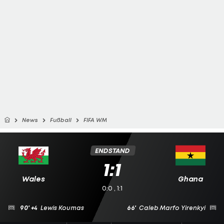
News
Fußball
FIFA WM
ENDSTAND
1:1
Wales
Ghana
0:0 , 1:1
90' +4
Lewis Koumas
66'
Caleb Marfo Yirenkyi