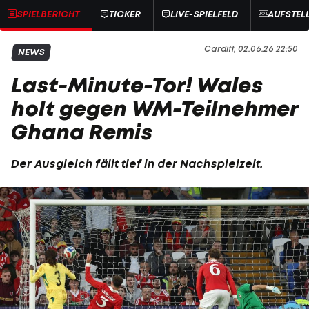
SPIELBERICHT
TICKER
LIVE-SPIELFELD
AUFSTEL
Cardiff, 02.06.26 22:50
NEWS
Last-Minute-Tor! Wales
holt gegen WM-Teilnehmer
Ghana Remis
Der Ausgleich fällt tief in der Nachspielzeit.