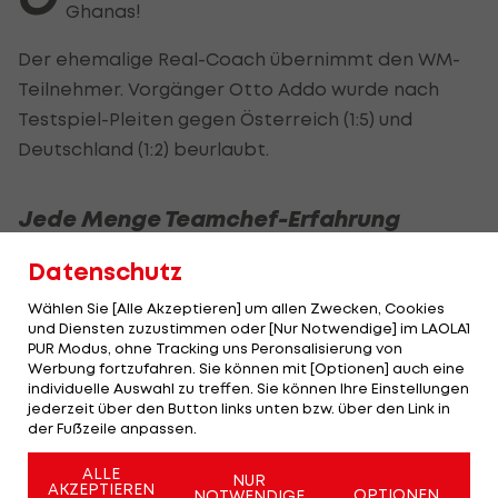
Ghanas!
Der ehemalige Real-Coach übernimmt den WM-
Teilnehmer. Vorgänger Otto Addo wurde nach
Testspiel-Pleiten gegen Österreich (1:5) und
Deutschland (1:2) beurlaubt.
Jede Menge Teamchef-Erfahrung
Datenschutz
Zuletzt wurde Queiroz als Teamchef des Omans
entlassen. 2003/04 coachte er für eine Saison als
Wählen Sie [Alle Akzeptieren] um allen Zwecken, Cookies
Cheftrainer
Real Madrid
. Davor und danach
und Diensten zuzustimmen oder [Nur Notwendige] im LAOLA1
PUR Modus, ohne Tracking uns Peronsalisierung von
agierte er unter anderem als Assistent von Sir
Werbung fortzufahren. Sie können mit [Optionen] auch eine
Alex Ferguson bei
Manchester United
.
individuelle Auswahl zu treffen. Sie können Ihre Einstellungen
jederzeit über den Button links unten bzw. über den Link in
der Fußzeile anpassen.
Vor allem als Teamchef bringt er jede Menge
Erfahrung mit. Der Trainerroutinier war
ALLE
NUR
AKZEPTIEREN
OPTIONEN
Nationalcoach von den Vereinigten Arabischen
NOTWENDIGE