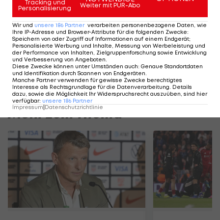
Tracking und
Weiter mit PUR-Abo
Personalisierung
Emiraten, Saudi-Arabien, Südafrika, Portugal (Zwei
Amtszeiten), Iran (Zwei Amtszeiten), Kolumbien,
Wir und
unsere
186
Partner
verarbeiten personenbezogene Daten, wie
Ihre IP-Adresse und Browser-Attribute für die folgenden Zwecke
:
Ägypten und Katar.
Speichern von oder Zugriff auf Informationen auf einem Endgerät;
Personalisierte Werbung und Inhalte, Messung von Werbeleistung und
der Performance von Inhalten, Zielgruppenforschung sowie Entwicklung
Bei der WM wartet eine Gruppe mit England,
und Verbesserung von Angeboten
.
Diese Zwecke können unter Umständen auch
:
Genaue Standortdaten
Kroatien und Panama.
und Identifikation durch Scannen von Endgeräten
.
Manche Partner verwenden für gewisse Zwecke berechtigtes
Interesse als Rechtsgrundlage für die Datenverarbeitung. Details
dazu, sowie die Möglichkeit Ihr Widerspruchsrecht auszuüben, sind hier
verfügbar
:
unsere
186
Partner
Impressum
|
Datenschutzrichtlinie
Mehr zum Thema