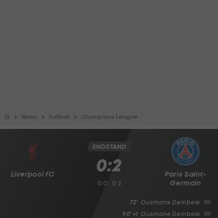
News
Fußball
Champions League
ENDSTAND
0:2
Liverpool FC
Paris Saint-
Germain
0:0 , 0:2
72'
Ousmane Dembele
90' +1
Ousmane Dembele