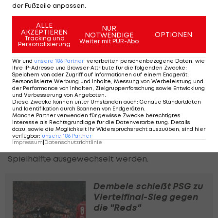
der Fußzeile anpassen.
Auch PSG mit Verletzungspech
ALLE
NUR
Auch
AKZEPTIEREN
Paris Saint-Germain
könnte länger auf
OPTIONEN
NOTWENDIGE
Tracking und
Weiter mit PUR-Abo
Personalisierung
mehrere Spieler verzichten müssen.
Linksverteidiger Nuno Mendes musste am
Wir und
unsere
186
Partner
verarbeiten personenbezogene Daten, wie
Ihre IP-Adresse und Browser-Attribute für die folgenden Zwecke
:
Dienstag nach Problemen im Oberschenkel
Speichern von oder Zugriff auf Informationen auf einem Endgerät;
Personalisierte Werbung und Inhalte, Messung von Werbeleistung und
bereits in der 38. Minute verletzt ausgewechselt
der Performance von Inhalten, Zielgruppenforschung sowie Entwicklung
und Verbesserung von Angeboten
.
werden.
Diese Zwecke können unter Umständen auch
:
Genaue Standortdaten
und Identifikation durch Scannen von Endgeräten
.
Manche Partner verwenden für gewisse Zwecke berechtigtes
Zudem hatte Désiré Doué in Halbzeit eins einen
Interesse als Rechtsgrundlage für die Datenverarbeitung. Details
dazu, sowie die Möglichkeit Ihr Widerspruchsrecht auszuüben, sind hier
schmerzhaften Zusammenstoß mit einem
verfügbar
:
unsere
186
Partner
Impressum
|
Datenschutzrichtlinie
Mikrofon und musste zu Beginn der zweiten
Spielhälfte ausgewechselt werden.
Dembele schießt PSG zu
Viertelfinal-Sieg gegen
die "Reds"