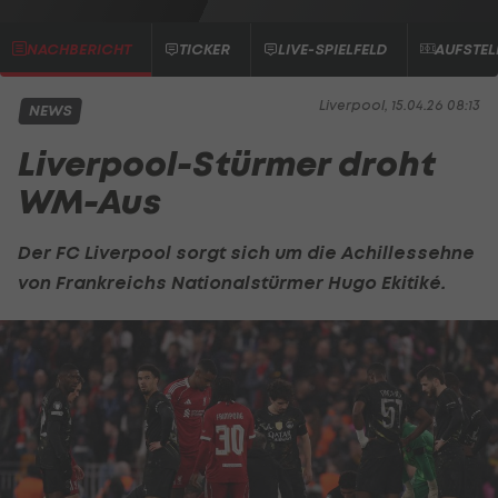
NACHBERICHT
TICKER
LIVE-SPIELFELD
AUFSTE
Liverpool, 15.04.26 08:13
NEWS
Liverpool-Stürmer droht
WM-Aus
Der
FC Liverpool
sorgt sich um die Achillessehne
von Frankreichs Nationalstürmer Hugo Ekitiké.