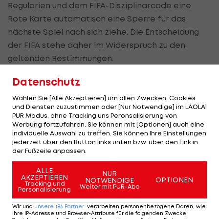
Regularien und dem FIFA-Disziplinarcode eine
Rote Karte automatisch eine Sperre für das
nächste Spiel nach sich ziehe. Die Entscheidung
der FIFA stehe daher im Widerspruch zu den
geltenden Bestimmungen.
Datenschutz
Teamchef: "Wusste nicht, dass 1. April
Wählen Sie [Alle Akzeptieren] um allen Zwecken, Cookies
ist"
und Diensten zuzustimmen oder [Nur Notwendige] im LAOLA1
PUR Modus, ohne Tracking uns Peronsalisierung von
Nationaltrainer
Rudi Garcia
gibt sich ebenso
Werbung fortzufahren. Sie können mit [Optionen] auch eine
individuelle Auswahl zu treffen. Sie können Ihre Einstellungen
überrascht: "Ich wusste nicht, dass der 5. Juli der 1.
jederzeit über den Button links unten bzw. über den Link in
April ist. Der belgische Verband verteidigt sich
der Fußzeile anpassen.
nicht nur selbst, sondern auch den
Fußball
und
ALLE
NUR
dessen Integrität."
AKZEPTIEREN
OPTIONEN
NOTWENDIGE
Tracking und
Weiter mit PUR-Abo
Personalisierung
Er unterstrich aber: "Als Trainer werde ich mich auf
Wir und
unsere
186
Partner
verarbeiten personenbezogene Daten, wie
mein Team fokussieren."
Ihre IP-Adresse und Browser-Attribute für die folgenden Zwecke
: