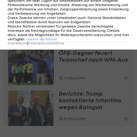
Speichern von oder Zugriff auf Informationen auf einem Endgerät;
Personalisierte Werbung und Inhalte, Messung von Werbeleistung und
der Performance von Inhalten, Zielgruppenforschung sowie Entwicklung
Überraschung: US-
und Verbesserung von Angeboten
.
Topstürmer Balogun darf
Diese Zwecke können unter Umständen auch
:
Genaue Standortdaten
und Identifikation durch Scannen von Endgeräten
.
im Achtelfinale spielen
Manche Partner verwenden für gewisse Zwecke berechtigtes
Interesse als Rechtsgrundlage für die Datenverarbeitung. Details
dazu, sowie die Möglichkeit Ihr Widerspruchsrecht auszuüben, sind hier
Fußball WM
verfügbar
:
unsere
186
Partner
Impressum
|
Datenschutzrichtlinie
ÖFB-Gegner feuert
Teamchef nach WM-Aus
Fußball WM
Berichte: Trump
kontaktierte Infantino
wegen Balogun
Fußball WM