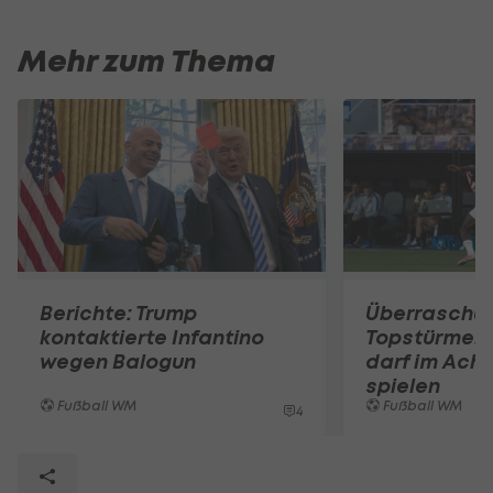
Mehr zum Thema
Berichte: Trump
Überraschun
kontaktierte Infantino
Topstürmer 
wegen Balogun
darf im Acht
spielen
Fußball WM
Fußball WM
4