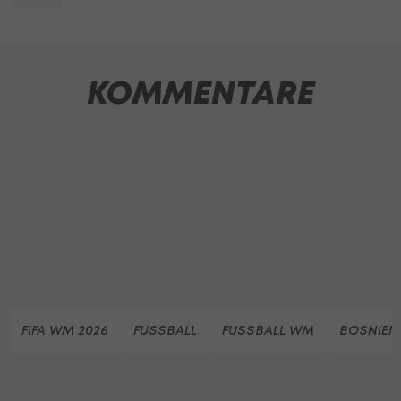
KOMMENTARE
FIFA WM 2026
FUSSBALL
FUSSBALL WM
BOSNIEN