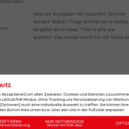
-Uberfahrt.
Was wir Europäer mit unserem "Zu-Fuß-
Gehen" haben, fragt ein Fahrer in Dallas.
iben
Es gäbe doch Uber. "That’s why we
bombin‘ the whole world for oil", lacht er
rklärt er. Argumentieren will er das aber nicht.
hutz
Fußball
-WM vorbei, sie ist omnipräsent.
le Akzeptieren] um allen Zwecken, Cookies und Diensten zuzustimme
 LAOLA1 PUR Modus, ohne Tracking uns Peronsalisierung von Werbung
e WM-Linie am Start – USA, Mexiko, Kanada, Argentinie
[Optionen] auch eine individuelle Auswahl zu treffen. Sie können Ihre
ards sind voll mit Werbung für Soccer, nein Football. Fast
den Button links unten bzw. über den Link in der Fußzeile anpassen.
sich auf Football. Die haben verstanden, dass uns
ZEPTIEREN
NUR NOTWENDIGE
OPTI
Personalisierung
Weiter mit PUR-Abo