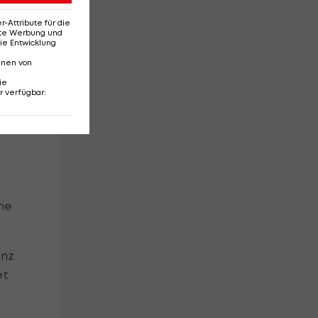
Attribute für die
erte Werbung und
ie Entwicklung
nnen von
ie
r verfügbar
:
ne
anz
et