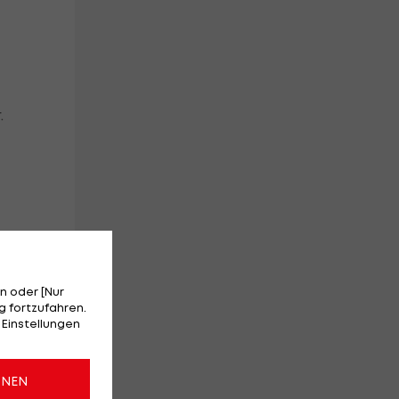
.
n oder [Nur
 fortzufahren.
n,
 Einstellungen
ONEN