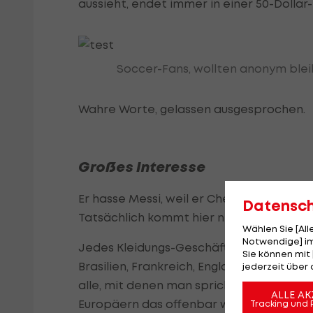
aussieht, endet immer in einer 50-Dollar
Soccer-Fans, wollten anonym ble
Wahre Worte, gelassen ausgesprochen.
Großes Interesse
Er hasse Messi, weil er Chelsea-Fan sei, e
Datensc
Tatsächlich kommt hier niemand an der
Wählen Sie [Al
Notwendige] im
Jedes Kleidungs-Geschäft hat eine eigen
Sie können mit 
Brasilien, Frankreich, England. Die Billbo
jederzeit über 
alle, mit denen man spricht, korrigieren 
ALLE AK
Europäern das offenbar wichtig ist.
Tracking und 