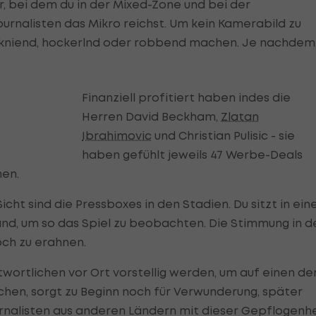
r, bei dem du in der Mixed-Zone und bei der
rnalisten das Mikro reichst. Um kein Kamerabild zu
 kniend, hockerlnd oder robbend machen. Je nachdem
Finanziell profitiert haben indes die
Herren David Beckham,
Zlatan
Ibrahimovic
und Christian Pulisic - sie
haben gefühlt jeweils 47 Werbe-Deals
hen.
cht sind die Pressboxes in den Stadien. Du sitzt in ei
nd, um so das Spiel zu beobachten. Die Stimmung in d
ch zu erahnen.
wortlichen vor Ort vorstellig werden, um auf einen de
hen, sorgt zu Beginn noch für Verwunderung, später
ournalisten aus anderen Ländern mit dieser Gepflogenh