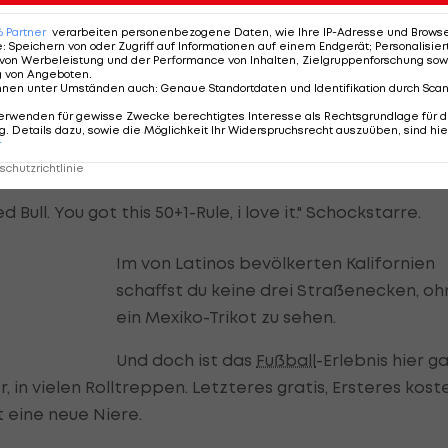
6
Partner
verarbeiten personenbezogene Daten, wie Ihre IP-Adresse und Browser-
e
:
Speichern von oder Zugriff auf Informationen auf einem Endgerät; Personalisi
von Werbeleistung und der Performance von Inhalten, Zielgruppenforschung sow
g von Angeboten
.
nnen unter Umständen auch
:
Genaue Standortdaten und Identifikation durch Sca
nteressieren sich wirklich dafür. Als wir am Tag nach
erwenden für gewisse Zwecke berechtigtes Interesse als Rechtsgrundlage für d
. Details dazu, sowie die Möglichkeit Ihr Widerspruchsrecht auszuüben, sind hie
dgers sitzen, spricht uns die klassische US-Familie in
r
ämen.
chutzrichtlinie
ull. You got this 50+1-Rule, i love it." Schockstarre.
Im von Latinos bevölkerten Kalifornien
schaffst du keine drei Straßenecken, oh
ein Mexiko-Trikot zu sehen.
Und doch ist das
Fußball
-Erlebnis hier g
, in vielen Rolltreppen. Letzteres gratis, Ersteres kost
t eine neue Niere.