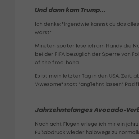
Und dann kam Trump...
Ich denke: "Irgendwie kannst du das alle
warst."
Minuten später lese ich am Handy die Na
bei der FIFA bezüglich der Sperre von Fol
of the free, haha.
Es ist mein letzter Tag in den USA. Zeit, 
"Awesome" statt "ang’lehnt lassen", Pazif
Jahrzehntelanges Avocado-Ver
Nach acht Flügen erlege ich mir ein ja
Fußabdruck wieder halbwegs zu normalis