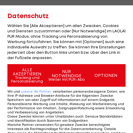
(Text wird unterhalb fortgesetzt)
Datenschutz
Der Pokal war 35 Jahre lang verschollen. 1989
Wählen Sie [Alle Akzeptieren] um allen Zwecken, Cookies
wurde er aus Maradonas Schließfach in einer
und Diensten zuzustimmen oder [Nur Notwendige] im LAOLA1
PUR Modus, ohne Tracking uns Peronsalisierung von
Bank in Neapel gestohlen. 2016 kaufte ihn ein
Werbung fortzufahren. Sie können mit [Optionen] auch eine
Sammler in Frankreich mit einer Reihe anderer
individuelle Auswahl zu treffen. Sie können Ihre Einstellungen
jederzeit über den Button links unten bzw. über den Link in
Trophäen für ein paar Hundert Euro, ohne
der Fußzeile anpassen.
zunächst zu wissen, worum es sich handelte. Erst
später wurde mittels zweier Gutachten die
ALLE
NUR
AKZEPTIEREN
OPTIONEN
NOTWENDIGE
Authentizität des Goldenen Balls festgestellt.
Tracking und
Weiter mit PUR-Abo
Personalisierung
Zwei Töchter von Maradona meldeten zuletzt
Wir und
unsere
186
Partner
verarbeiten personenbezogene Daten, wie
Ihre IP-Adresse und Browser-Attribute für die folgenden Zwecke
:
Ansprüche auf den Pokal an und ließen die
Speichern von oder Zugriff auf Informationen auf einem Endgerät;
Personalisierte Werbung und Inhalte, Messung von Werbeleistung und
Versteigerung nun gerichtlich stoppen. Angesichts
der Performance von Inhalten, Zielgruppenforschung sowie Entwicklung
und Verbesserung von Angeboten
.
der Umstände könne der Käufer nicht als
Diese Zwecke können unter Umständen auch
:
Genaue Standortdaten
und Identifikation durch Scannen von Endgeräten
.
gutgläubiger Erwerber gelten, sagte der Anwalt
Manche Partner verwenden für gewisse Zwecke berechtigtes
Interesse als Rechtsgrundlage für die Datenverarbeitung. Details
der Erbinnen, Gilles Moreu. Die Zentralstelle zur
dazu, sowie die Möglichkeit Ihr Widerspruchsrecht auszuüben, sind hier