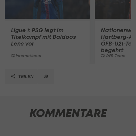
Ligue 1: PSG legt im
Nationenwe
Titelkampf mit Baidoos
Hartberg-A
Lens vor
ÖFB-U21-Tea
begehrt
International
ÖFB-Team
TEILEN
KOMMENTARE