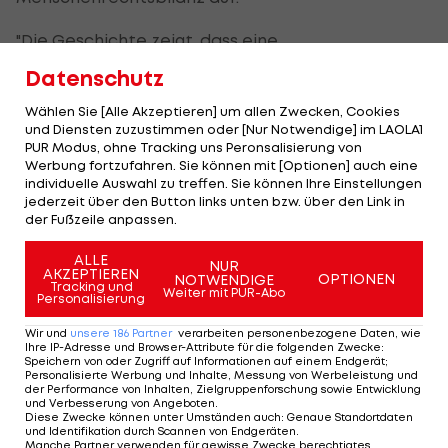
"Die Geschichte zeigt, dass eine
Weltmeisterschaft für Würde oder Ausbeutung,
Datenschutz
Inklusion oder Diskriminierung, Freiheit oder
Wählen Sie [Alle Akzeptieren] um allen Zwecken, Cookies
Unterdrückung stehen kann", sagte Katja Müller-
und Diensten zuzustimmen oder [Nur Notwendige] im LAOLA1
Fahlbusch, Expertin für die Region Naher Osten
PUR Modus, ohne Tracking uns Peronsalisierung von
Werbung fortzufahren. Sie können mit [Optionen] auch eine
und Nordafrika bei Amnesty International in
individuelle Auswahl zu treffen. Sie können Ihre Einstellungen
Deutschland.
jederzeit über den Button links unten bzw. über den Link in
der Fußzeile anpassen.
"Dies macht die Vergabe der Austragungsrechte
ALLE
NUR
für die Turniere 2030 und 2034 durch die FIFA zu
AKZEPTIEREN
OPTIONEN
NOTWENDIGE
Tracking und
Weiter mit PUR-Abo
einer der folgenreichsten Entscheidungen, die je
Personalisierung
von einer Sportorganisation getroffen wurden."
Wir und
unsere
186
Partner
verarbeiten personenbezogene Daten, wie
Ihre IP-Adresse und Browser-Attribute für die folgenden Zwecke
:
Speichern von oder Zugriff auf Informationen auf einem Endgerät;
Die beiden Turniere werden am 11. Dezember
Personalisierte Werbung und Inhalte, Messung von Werbeleistung und
der Performance von Inhalten, Zielgruppenforschung sowie Entwicklung
vergeben. Die Bestätigung der Gastgeber ist nur
und Verbesserung von Angeboten
.
Diese Zwecke können unter Umständen auch
:
Genaue Standortdaten
noch Formsache, es gibt jeweils nur eine
und Identifikation durch Scannen von Endgeräten
.
Manche Partner verwenden für gewisse Zwecke berechtigtes