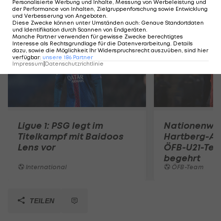
Personalisierte Werbung und Inhalte, Messung von Werbeleistung und
Mehr zum Thema
der Performance von Inhalten, Zielgruppenforschung sowie Entwicklung
und Verbesserung von Angeboten
.
Diese Zwecke können unter Umständen auch
:
Genaue Standortdaten
und Identifikation durch Scannen von Endgeräten
.
Manche Partner verwenden für gewisse Zwecke berechtigtes
Interesse als Rechtsgrundlage für die Datenverarbeitung. Details
dazu, sowie die Möglichkeit Ihr Widerspruchsrecht auszuüben, sind hier
verfügbar
:
unsere
186
Partner
Impressum
|
Datenschutzrichtlinie
Ligue 1: PSG legt im
Nationenwe
Titelkampf mit Baidoos
Hartberg-A
Lens vor
ÖFB-U21-Tea
begehrt
International
ÖFB-Team
TEILEN