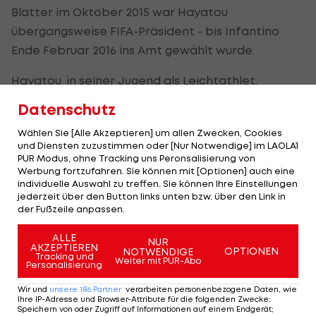
Blatter im Oktober 2015 war Hayatou
übergangsweise FIFA-Präsident - bis Infantino
Ende Februar 2016 ins Amt gewählt wurde.
Hayatou, in seiner Jugend als Leichtathlet,
Basketballer und Fußballer aktiv, führte zudem
Datenschutz
den afrikanischen Verband CAF von 1988 bis 2017
Wählen Sie [Alle Akzeptieren] um allen Zwecken, Cookies
und war IOC-Mitglied.
und Diensten zuzustimmen oder [Nur Notwendige] im LAOLA1
PUR Modus, ohne Tracking uns Peronsalisierung von
"Als leidenschaftlicher Sportfan und IOC-Mitglied
Werbung fortzufahren. Sie können mit [Optionen] auch eine
individuelle Auswahl zu treffen. Sie können Ihre Einstellungen
hat er sein Leben der Sportverwaltung und der
jederzeit über den Button links unten bzw. über den Link in
FIFA gewidmet. Mein Beileid gilt seiner Familie,
der Fußzeile anpassen.
Freunden, ehemaligen Kollegen und allen, die ihn
ALLE
NUR
kannten. Ruhe in Frieden", würdigte FIFA-Präsident
AKZEPTIEREN
OPTIONEN
NOTWENDIGE
Tracking und
Weiter mit PUR-Abo
Gianni Infantino seinen Vorgänger an der Spitze
Personalisierung
des Weltverbands.
Wir und
unsere
186
Partner
verarbeiten personenbezogene Daten, wie
Ihre IP-Adresse und Browser-Attribute für die folgenden Zwecke
:
Speichern von oder Zugriff auf Informationen auf einem Endgerät;