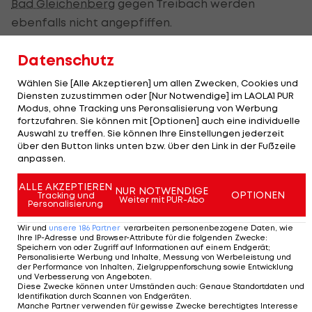
Bad Gleichenberg
gegen Treibach werden
ebenfalls nicht angepfiffen.
Leoben gegen Allerheiligen, Weiz gegen
Datenschutz
Vöcklamarkt (beide Freitag) sowie WAC Amateure
Wählen Sie [Alle Akzeptieren] um allen Zwecken, Cookies und
gegen Deutschlandsberg (Sonntag) können
Diensten zuzustimmen oder [Nur Notwendige] im LAOLA1 PUR
dagegen angepfiffen werden.
Modus, ohne Tracking uns Peronsalisierung von Werbung
fortzufahren. Sie können mit [Optionen] auch eine individuelle
Auswahl zu treffen. Sie können Ihre Einstellungen jederzeit
In Salzburg und Tirol können in den jeweiligen
über den Button links unten bzw. über den Link in der Fußzeile
unteren Playoffs die Duelle zwischen Wörgl und
anpassen.
Kundl bzw. Hallein und SAK nicht ausgetragen
ALLE AKZEPTIEREN
NUR NOTWENDIGE
werden.
OPTIONEN
Tracking und
Weiter mit PUR-Abo
Personalisierung
Wir und
unsere
186
Partner
verarbeiten personenbezogene Daten, wie
Ihre IP-Adresse und Browser-Attribute für die folgenden Zwecke
:
Speichern von oder Zugriff auf Informationen auf einem Endgerät;
Personalisierte Werbung und Inhalte, Messung von Werbeleistung und
der Performance von Inhalten, Zielgruppenforschung sowie Entwicklung
und Verbesserung von Angeboten
.
Diese Zwecke können unter Umständen auch
:
Genaue Standortdaten und
Identifikation durch Scannen von Endgeräten
.
Manche Partner verwenden für gewisse Zwecke berechtigtes Interesse