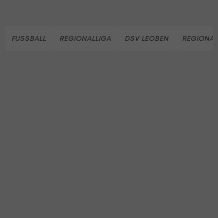
FUSSBALL
REGIONALLIGA
DSV LEOBEN
REGIONAL