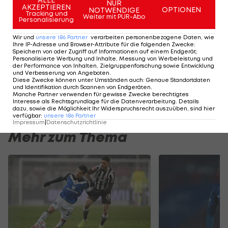
NUR
AKZEPTIEREN
OPTIONEN
NOTWENDIGE
Tracking und
Bundesliga
Weiter mit PUR-Abo
Personalisierung
Wir und
unsere
186
Partner
verarbeiten personenbezogene Daten, wie
Austria vor
Ihre IP-Adresse und Browser-Attribute für die folgenden Zwecke
:
Neuverpflichtung: "Steht
Speichern von oder Zugriff auf Informationen auf einem Endgerät;
Personalisierte Werbung und Inhalte, Messung von Werbeleistung und
schon in der Pipeline"
der Performance von Inhalten, Zielgruppenforschung sowie Entwicklung
und Verbesserung von Angeboten
.
Diese Zwecke können unter Umständen auch
:
Genaue Standortdaten
Bundesliga
und Identifikation durch Scannen von Endgeräten
.
Manche Partner verwenden für gewisse Zwecke berechtigtes
Interesse als Rechtsgrundlage für die Datenverarbeitung. Details
dazu, sowie die Möglichkeit Ihr Widerspruchsrecht auszuüben, sind hier
verfügbar
:
unsere
186
Partner
Impressum
|
Datenschutzrichtlinie
Mehr zum Thema