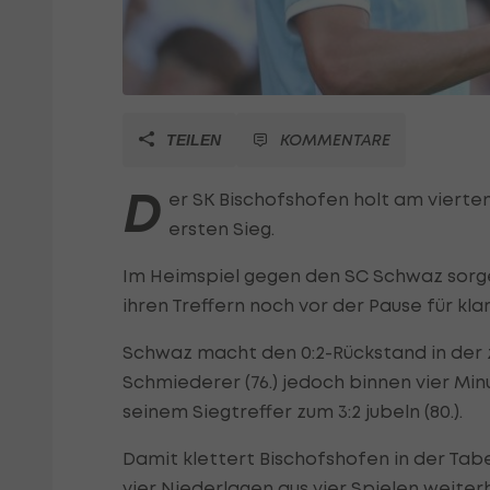
KOMMENTARE
TEILEN
D
er SK Bischofshofen holt am vierte
ersten Sieg.
Im Heimspiel gegen den SC Schwaz sorgen
ihren Treffern noch vor der Pause für kla
Schwaz macht den 0:2-Rückstand in der zw
Schmiederer (76.) jedoch binnen vier Min
seinem Siegtreffer zum 3:2 jubeln (80.).
Damit klettert Bischofshofen in der Tabe
vier Niederlagen aus vier Spielen weiterh