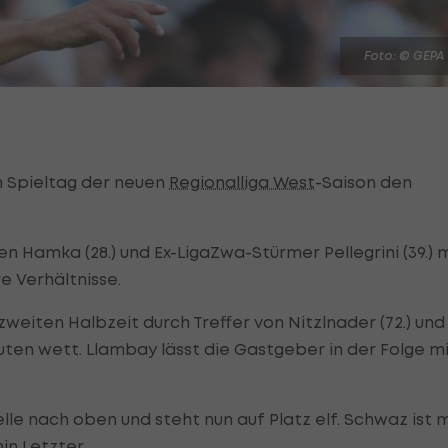
Foto: © GEPA
n Spieltag der neuen
Regionalliga West
-Saison den
 Hamka (28.) und Ex-LigaZwa-Stürmer Pellegrini (39.) 
re Verhältnisse.
eiten Halbzeit durch Treffer von Nitzlnader (72.) und
uten wett. Llambay lässt die Gastgeber in der Folge m
lle nach oben und steht nun auf Platz elf. Schwaz ist m
in Letzter.