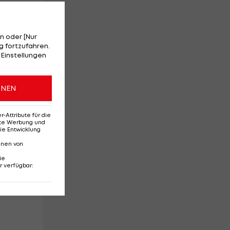
n oder [Nur
 fortzufahren.
 Einstellungen
ONEN
Attribute für die
erte Werbung und
ie Entwicklung
nnen von
In
ie
r verfügbar
: