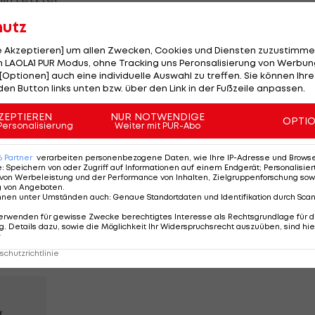
hutz
le Akzeptieren] um allen Zwecken, Cookies und Diensten zuzustimme
n Kitzbühel
 LAOLA1 PUR Modus, ohne Tracking uns Peronsalisierung von Werbung
[Optionen] auch eine individuelle Auswahl zu treffen. Sie können Ihre
hl mit einem 2:2 vom FC Kitzbühel.
den Button links unten bzw. über den Link in der Fußzeile anpassen.
ZEPTIEREN
NUR NOTWENDIGE
lfte. Die Tiroler gehen durch Wörndl mit 1:0 in Führung
OPTI
Personalisierung
Weiter mit PUR-Abo
lak gleicht per Elfmeter zum 1:1 aus (71.). Zu diesem
 Mühlbauer sah nach 50 Minuten Gelb-Rot.
6
Partner
verarbeiten personenbezogene Daten, wie Ihre IP-Adresse und Browser-
e
:
Speichern von oder Zugriff auf Informationen auf einem Endgerät; Personalisi
von Werbeleistung und der Performance von Inhalten, Zielgruppenforschung sow
Kitzbühel per Strafstoß auf 2:1 erhöhen, Spak
g von Angeboten
.
nnen unter Umständen auch
:
Genaue Standortdaten und Identifikation durch Sca
abermals aus. Nestaval trifft in der 90. Minute zum 2:2. 
erwenden für gewisse Zwecke berechtigtes Interesse als Rechtsgrundlage für d
fl Gelb-Rot (90.+3).
. Details dazu, sowie die Möglichkeit Ihr Widerspruchsrecht auszuüben, sind hie
r
chutzrichtlinie
bühel ist dahinter Achter.
g