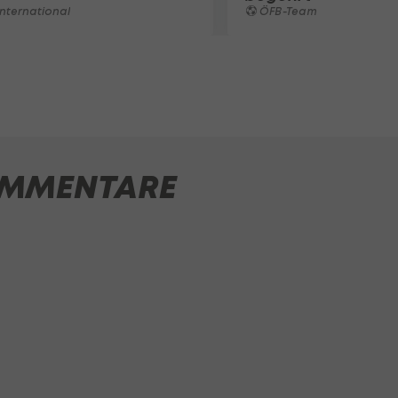
nternational
ÖFB-Team
MMENTARE