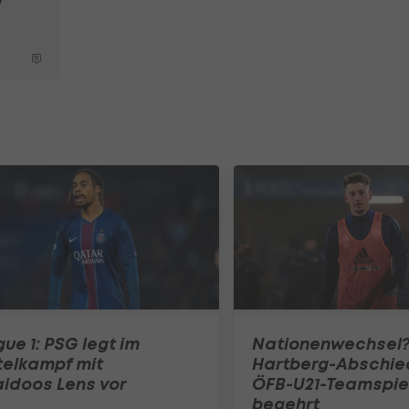
gue 1: PSG legt im
Nationenwechsel
telkampf mit
Hartberg-Abschie
idoos Lens vor
ÖFB-U21-Teamspie
begehrt