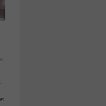
mit
it
it