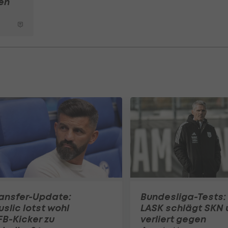
sen
ansfer-Update:
Bundesliga-Tests:
slic lotst wohl
LASK schlägt SKN 
B-Kicker zu
verliert gegen