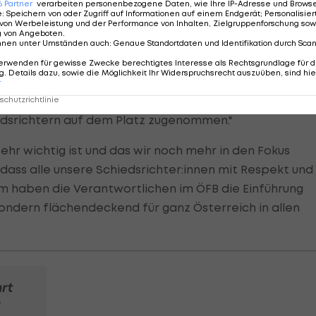
6
Partner
verarbeiten personenbezogene Daten, wie Ihre IP-Adresse und Browser-
vorangehen, die positiven Auswirkungen wird man aber
e
:
Speichern von oder Zugriff auf Informationen auf einem Endgerät; Personalisi
von Werbeleistung und der Performance von Inhalten, Zielgruppenforschung sow
gt Bundesliga-Vorstandvorsitzender
Christian Ebenbau
g von Angeboten
.
nnen unter Umständen auch
:
Genaue Standortdaten und Identifikation durch Sca
ment, über die Einführung: "Die Europameisterschaft 
erwenden für gewisse Zwecke berechtigtes Interesse als Rechtsgrundlage für d
. Details dazu, sowie die Möglichkeit Ihr Widerspruchsrecht auszuüben, sind hie
inführung der 'Kapitäns-Richtlinie' einerseits die Nett
r
Spielfluss entsteht. Andererseits haben der Respekt u
chutzrichtlinie
dsrichtern auf dem Platz zugenommen."
sehr wichtig ist und das wir noch mehr in den Fokus
 dass alle unsere Schiedsrichter:innen mit Respekt und
 haben die Verantwortlichen im ÖFB die Einführung
 sondern flächendeckend für ganz Österreich in allen
rt
n