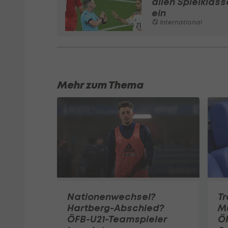
allen Spielklas
ein
International
Mehr zum Thema
Nationenwechsel?
Tr
Hartberg-Abschied?
Mu
ÖFB-U21-Teamspieler
ÖF