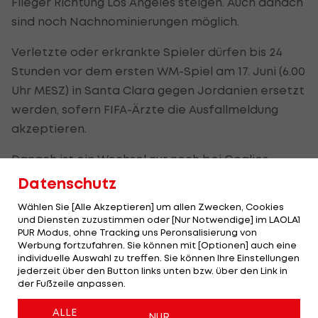
Flieger Richtung Los Angeles steigen. Auch danach
sind noch Nachnominierungen möglich.
Verletzte oder erkrankte Spieler dürfen bis 24
Stunden vor dem ersten WM-Spiel am 17. Juni (6.00
Uhr MESZ) in Santa Clara gegen Jordanien ersetzt
werden, sofern FIFA-Ärzte die Ausfallmeldung
akzeptieren.
Danach ist ein Wechsel nur noch bei Goalies
möglich, ebenfalls nur bei Verletzung oder
Datenschutz
Krankheit.
Wählen Sie [Alle Akzeptieren] um allen Zwecken, Cookies
und Diensten zuzustimmen oder [Nur Notwendige] im LAOLA1
PUR Modus, ohne Tracking uns Peronsalisierung von
Verletzte? Nur Wimmer und Grillitsch
Werbung fortzufahren. Sie können mit [Optionen] auch eine
leicht angeschlagen
individuelle Auswahl zu treffen. Sie können Ihre Einstellungen
jederzeit über den Button links unten bzw. über den Link in
der Fußzeile anpassen.
Zumindest bis jetzt sind Rangnick aber
Personalsorgen erspart geblieben. Im Gegensatz
ALLE
NUR