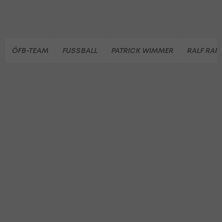
ÖFB-TEAM
FUSSBALL
PATRICK WIMMER
RALF RA