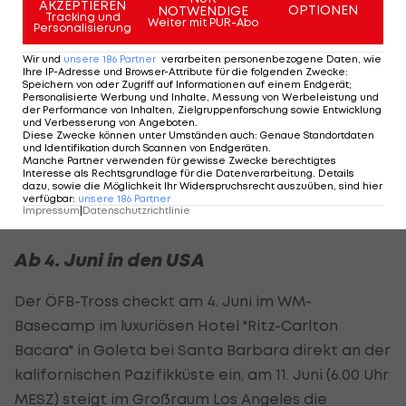
AKZEPTIEREN
OPTIONEN
NOTWENDIGE
zur EURO 2024, als mit Alaba und
Xaver Schlager
Tracking und
Weiter mit PUR-Abo
Personalisierung
zwei Schlüsselspieler nicht zur Verfügung standen,
Wir und
unsere
186
Partner
verarbeiten personenbezogene Daten, wie
sind nach aktuellem Stand alle wesentlichen
Ihre IP-Adresse und Browser-Attribute für die folgenden Zwecke
:
Speichern von oder Zugriff auf Informationen auf einem Endgerät;
Akteure für die WM einsatzbereit.
Personalisierte Werbung und Inhalte, Messung von Werbeleistung und
der Performance von Inhalten, Zielgruppenforschung sowie Entwicklung
und Verbesserung von Angeboten
.
Patrick Wimmer
und
Florian Grillitsch
mussten
Diese Zwecke können unter Umständen auch
:
Genaue Standortdaten
und Identifikation durch Scannen von Endgeräten
.
zuletzt zwar wegen Muskelverletzungen
Manche Partner verwenden für gewisse Zwecke berechtigtes
Interesse als Rechtsgrundlage für die Datenverarbeitung. Details
pausieren, sollten aber bis zur Endrunde fit
dazu, sowie die Möglichkeit Ihr Widerspruchsrecht auszuüben, sind hier
verfügbar
:
unsere
186
Partner
werden.
Impressum
|
Datenschutzrichtlinie
Ab 4. Juni in den USA
Der ÖFB-Tross checkt am 4. Juni im WM-
Basecamp im luxuriösen Hotel "Ritz-Carlton
Bacara" in Goleta bei Santa Barbara direkt an der
kalifornischen Pazifikküste ein, am 11. Juni (6.00 Uhr
MESZ) steigt im Großraum Los Angeles die