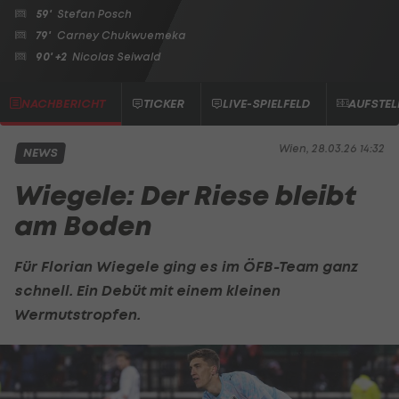
59'
Stefan Posch
79'
Carney Chukwuemeka
90' +2
Nicolas Seiwald
NACHBERICHT
TICKER
LIVE-SPIELFELD
AUFSTE
Wien, 28.03.26 14:32
NEWS
Wiegele: Der Riese bleibt
am Boden
Für Florian Wiegele ging es im ÖFB-Team ganz
schnell. Ein Debüt mit einem kleinen
Wermutstropfen.