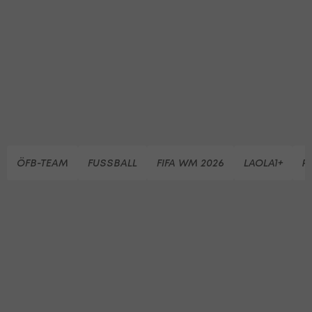
ÖFB-TEAM
FUSSBALL
FIFA WM 2026
LAOLA1+
R