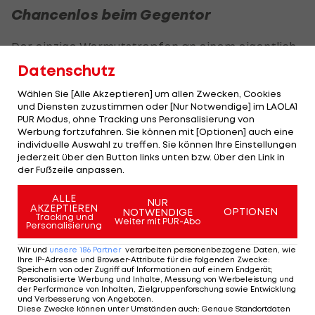
Chancenlos beim Gegentor
Der einzige Wermutstropfen an einem eigentlich
perfekten Abend war das Gegentor durch Jordan
Datenschutz
Ayew in der 77. Spielminute.
Wählen Sie [Alle Akzeptieren] um allen Zwecken, Cookies
und Diensten zuzustimmen oder [Nur Notwendige] im LAOLA1
"Definitiv habe ich mich geärgert. Ich hätte sehr
PUR Modus, ohne Tracking uns Peronsalisierung von
Werbung fortzufahren. Sie können mit [Optionen] auch eine
gerne zu Null gespielt, aber es hat leider nicht sein
individuelle Auswahl zu treffen. Sie können Ihre Einstellungen
sollen. Er hat ihn gut getroffen, genau ins Eck. Ich
jederzeit über den Button links unten bzw. über den Link in
der Fußzeile anpassen.
weiß nicht, ob von mir alles richtig war, das muss
man sich in der Analyse anschauen", sagt der
ALLE
NUR
AKZEPTIEREN
Schlussmann.
OPTIONEN
NOTWENDIGE
Tracking und
Weiter mit PUR-Abo
Personalisierung
Teamkollege Schlager spricht ihn von jeglicher
Wir und
unsere
186
Partner
verarbeiten personenbezogene Daten, wie
Schuld frei: "Da war er chancenlos."
Ihre IP-Adresse und Browser-Attribute für die folgenden Zwecke
:
Speichern von oder Zugriff auf Informationen auf einem Endgerät;
Personalisierte Werbung und Inhalte, Messung von Werbeleistung und
der Performance von Inhalten, Zielgruppenforschung sowie Entwicklung
Viel Lob von der Konkurrenz
und Verbesserung von Angeboten
.
Diese Zwecke können unter Umständen auch
:
Genaue Standortdaten