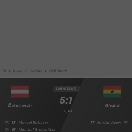
News
Fußball
ÖFB-Team
ENDSTAND
5:1
Österreich
Ghana
1:0 , 4:1
13'
Marcel Sabitzer
77'
Jordan Ayew
51'
Michael Gregoritsch