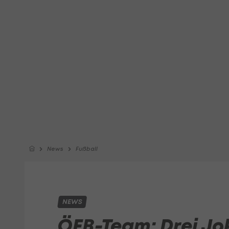
News
Fußball
NEWS
ÖFB-Team: Drei Jok