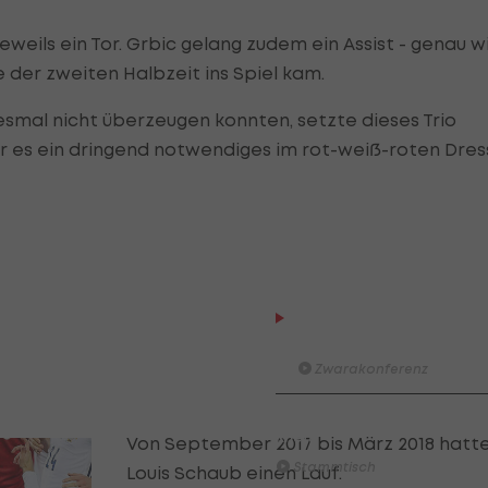
eweils ein Tor. Grbic gelang zudem ein Assist - genau w
e der zweiten Halbzeit ins Spiel kam.
esmal nicht überzeugen konnten, setzte dieses Trio
r es ein dringend notwendiges im rot-weiß-roten Dres
Der legendäre Durchmar
Tirol I #Zwarakonferenz Hi
Zwarakonferenz
Am Stammtisch bei Andy Ogr
Knett
Von September 2017 bis März 2018 hatt
Stammtisch
Louis Schaub einen Lauf.