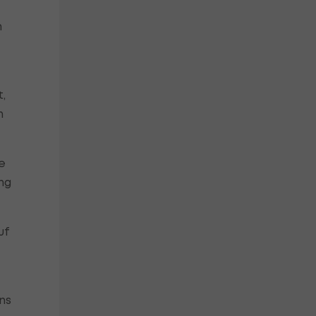
m
,
n
e
ng
uf
ns