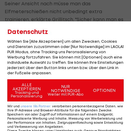
Seiner Ansicht nach müsse man das
Elfmeterschießen nicht unbedingt extra
trainieren, erklärte Grillitsch. "Sicher kann man es
trainieren, aber diese Drucksituation, falls es dazu
Datenschutz
kommen sollte, ist schwer nachzuspielen."
Wählen Sie [Alle Akzeptieren] um allen Zwecken, Cookies
und Diensten zuzustimmen oder [Nur Notwendige] im LAOLA1
Die ÖFB-Auswahl war beim vergangenen EM-
PUR Modus, ohne Tracking uns Peronsalisierung von
Turnier 2021 in der Verlängerung am späteren
Werbung fortzufahren. Sie können mit [Optionen] auch eine
individuelle Auswahl zu treffen. Sie können Ihre Einstellungen
Europameister Italien gescheitert (1:2).
jederzeit über den Button links unten bzw. über den Link in
der Fußzeile anpassen.
Ein Elfmeterschießen bei einer großen Männer-
Endrunde wäre ein Novum in der
ALLE
NUR
AKZEPTIEREN
OPTIONEN
NOTWENDIGE
Verbandsgeschichte.
Tracking und
Weiter mit PUR-Abo
Personalisierung
Wir und
unsere
186
Partner
verarbeiten personenbezogene Daten, wie
Ihre IP-Adresse und Browser-Attribute für die folgenden Zwecke
:
Speichern von oder Zugriff auf Informationen auf einem Endgerät;
Vor Achtelfinale: ÖFB-
Personalisierte Werbung und Inhalte, Messung von Werbeleistung und
Abwehr-Quartett lässt
der Performance von Inhalten, Zielgruppenforschung sowie Entwicklung
und Verbesserung von Angeboten
.
Teamtraining aus
Diese Zwecke können unter Umständen auch
:
Genaue Standortdaten