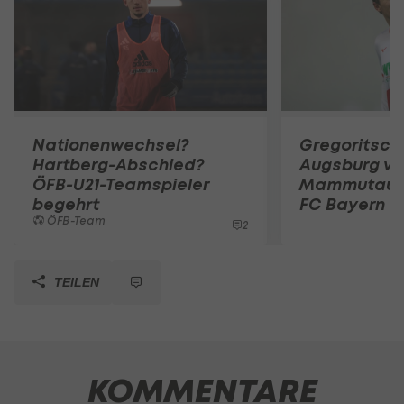
Nationenwechsel?
Gregoritsch
Hartberg-Abschied?
Augsburg vo
ÖFB-U21-Teamspieler
Mammutauf
begehrt
FC Bayern
ÖFB-Team
2
TEILEN
KOMMENTARE