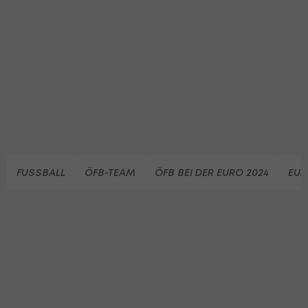
FUSSBALL
ÖFB-TEAM
ÖFB BEI DER EURO 2024
EUR