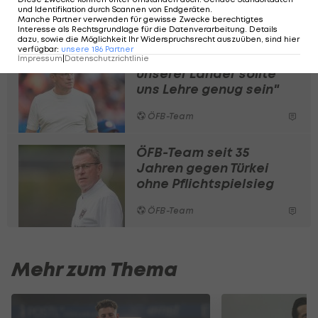
und Identifikation durch Scannen von Endgeräten
.
Manche Partner verwenden für gewisse Zwecke berechtigtes
ÖFB-Team
Interesse als Rechtsgrundlage für die Datenverarbeitung. Details
dazu, sowie die Möglichkeit Ihr Widerspruchsrecht auszuüben, sind hier
verfügbar
:
unsere
186
Partner
"Die Geschichte
Impressum
|
Datenschutzrichtlinie
unserer Länder sollte
uns Lehre genug sein"
ÖFB-Team
ÖFB-Team seit 35
Jahren gegen Türkei
ohne Pflichtspielsieg
ÖFB-Team
Mehr zum Thema