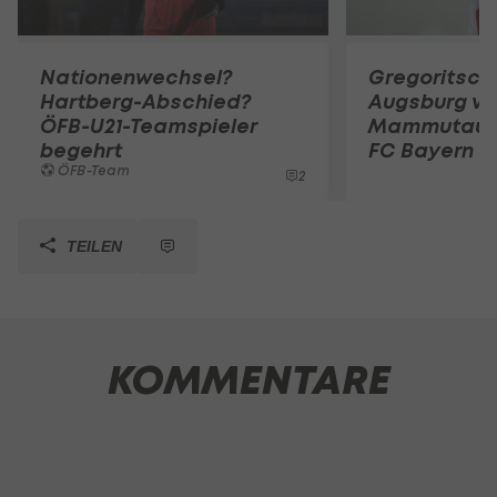
Nationenwechsel?
Gregoritsch
Hartberg-Abschied?
Augsburg vo
ÖFB-U21-Teamspieler
Mammutauf
begehrt
FC Bayern
ÖFB-Team
2
TEILEN
KOMMENTARE