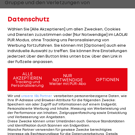
Gruppe und den Verletzungen von
Leistungsträgern wie
David Alaba
,
Xaver Schlager
Datenschutz
oder
Sasa Kalajdzic
an die Glücksfee. "Glücksfee,
wo bist du?", fragte der Sportminister. Trotz
Wählen Sie [Alle Akzeptieren] um allen Zwecken, Cookies
dieser Nachrichten überwiege die Vorfreude und
und Diensten zuzustimmen oder [Nur Notwendige] im LAOLA1
PUR Modus, ohne Tracking uns Peronsalisierung von
noch mehr die Zuversicht.
Werbung fortzufahren. Sie können mit [Optionen] auch eine
individuelle Auswahl zu treffen. Sie können Ihre Einstellungen
"Das Nationalteam ist momentan so stark, dass
jederzeit über den Button links unten bzw. über den Link in
der Fußzeile anpassen.
man das Glück zwingen kann." Dieser Mannschaft
sei das zuzutrauen und irgendwann müsse die
ALLE
NUR
AKZEPTIEREN
OPTIONEN
NOTWENDIGE
Glücksfee auch einmal in die Gänge kommen.
Tracking und
Weiter mit PUR-Abo
Personalisierung
Alaba, der in Deutschland wegen eines
Wir und
unsere
186
Partner
verarbeiten personenbezogene Daten, wie
Ihre IP-Adresse und Browser-Attribute für die folgenden Zwecke
:
Kreuzbandrisses als "non-playing Captain" in
Speichern von oder Zugriff auf Informationen auf einem Endgerät;
Personalisierte Werbung und Inhalte, Messung von Werbeleistung und
Betreuerfunktion dabei sein wird, hielt im Namen
der Performance von Inhalten, Zielgruppenforschung sowie Entwicklung
der Mannschaft eine kurze Rede. Er sei überzeugt
und Verbesserung von Angeboten
.
Diese Zwecke können unter Umständen auch
:
Genaue Standortdaten
davon, dass das Team eine erfolgreiche EM
und Identifikation durch Scannen von Endgeräten
.
Manche Partner verwenden für gewisse Zwecke berechtigtes
spielen werde.
Interesse als Rechtsgrundlage für die Datenverarbeitung. Details