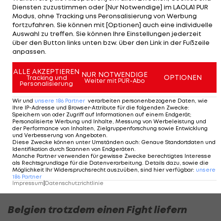
Diensten zuzustimmen oder [Nur Notwendige] im LAOLA1 PUR
"Dass er dabei ist, hat natürlich damit zu tun, dass
Modus, ohne Tracking uns Peronsalisierung von Werbung
fortzufahren. Sie können mit [Optionen] auch eine individuelle
die drei anderen etatmäßigen Mittelstürmer
Auswahl zu treffen. Sie können Ihre Einstellungen jederzeit
womöglich alle drei ausfallen. Ohne ihm zu nahe zu
über den Button links unten bzw. über den Link in der Fußzeile
anpassen.
treten, aber wenn die anderen drei alle dabei
gewesen wären, wäre er jetzt wahrscheinlich
ALLE AKZEPTIEREN
NUR NOTWENDIGE
OPTIONEN
Tracking und
Weiter mit PUR-Abo
noch nicht dabei gewesen."
Personalisierung
Wir und
unsere
186
Partner
verarbeiten personenbezogene Daten, wie
In der
Premier League
hat der Wiener seit seinem
Ihre IP-Adresse und Browser-Attribute für die folgenden Zwecke
:
Speichern von oder Zugriff auf Informationen auf einem Endgerät;
Comeback 16 Minuten absolviert. Dazu kommen
Personalisierte Werbung und Inhalte, Messung von Werbeleistung und
der Performance von Inhalten, Zielgruppenforschung sowie Entwicklung
zwei einstündige Einsätze in Pokalspielen.
und Verbesserung von Angeboten
.
Diese Zwecke können unter Umständen auch
:
Genaue Standortdaten und
Identifikation durch Scannen von Endgeräten
.
"Nach so einer langen Verletzungspause hat er
Manche Partner verwenden für gewisse Zwecke berechtigtes Interesse
als Rechtsgrundlage für die Datenverarbeitung. Details dazu, sowie die
noch nicht viele Meter auf dem Tacho", befindet
Möglichkeit Ihr Widerspruchsrecht auszuüben, sind hier verfügbar
:
unsere
186
Partner
Rangnick.
Impressum
|
Datenschutzrichtlinie
Belgien trotzdem einen Fight liefern