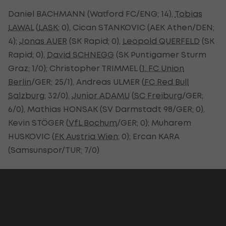
Daniel BACHMANN (Watford FC/ENG; 14),
Tobias
LAWAL
(
LASK
; 0), Cican STANKOVIC (AEK Athen/DEN;
4);
Jonas AUER
(SK Rapid; 0),
Leopold QUERFELD
(SK
Rapid; 0),
David SCHNEGG
(SK Puntigamer Sturm
Graz; 1/0); Christopher TRIMMEL (
1. FC Union
Berlin
/GER; 25/1), Andreas ULMER (
FC Red Bull
Salzburg
; 32/0),
Junior ADAMU
(
SC Freiburg
/GER;
6/0), Mathias HONSAK (SV Darmstadt 98/GER; 0),
Kevin STÖGER (
VfL Bochum
/GER; 0); Muharem
HUSKOVIC (
FK Austria Wien
; 0); Ercan KARA
(Samsunspor/TUR; 7/0)