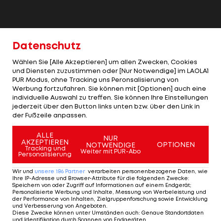
Datenschutz
Wählen Sie [Alle Akzeptieren] um allen Zwecken, Cookies
und Diensten zuzustimmen oder [Nur Notwendige] im LAOLA1
PUR Modus, ohne Tracking uns Peronsalisierung von
Werbung fortzufahren. Sie können mit [Optionen] auch eine
Hier anhören:
individuelle Auswahl zu treffen. Sie können Ihre Einstellungen
jederzeit über den Button links unten bzw. über den Link in
der Fußzeile anpassen.
ALLE
NUR
AKZEPTIEREN
OPTIONEN
NOTWENDIGE
Tracking und
Weiter mit PUR-Abo
Personalisierung
Wir und
unsere
186
Partner
verarbeiten personenbezogene Daten, wie
Ihre IP-Adresse und Browser-Attribute für die folgenden Zwecke
:
Speichern von oder Zugriff auf Informationen auf einem Endgerät;
Personalisierte Werbung und Inhalte, Messung von Werbeleistung und
der Performance von Inhalten, Zielgruppenforschung sowie Entwicklung
und Verbesserung von Angeboten
.
Diese Zwecke können unter Umständen auch
:
Genaue Standortdaten
und Identifikation durch Scannen von Endgeräten
.