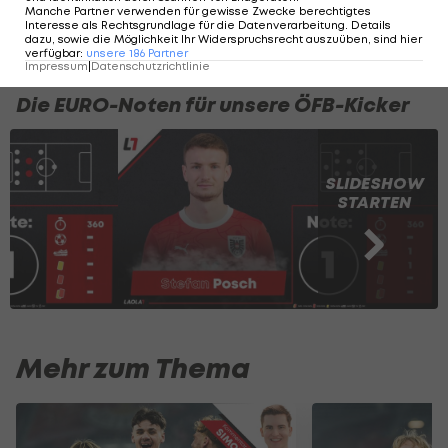
Manche Partner verwenden für gewisse Zwecke berechtigtes
Weitere "Ansapaniere" gibt's hier:
Interesse als Rechtsgrundlage für die Datenverarbeitung. Details
dazu, sowie die Möglichkeit Ihr Widerspruchsrecht auszuüben, sind hier
verfügbar
:
unsere
186
Partner
Impressum
|
Datenschutzrichtlinie
Die EURO-Noten für unsere ÖFB-Kicker
SLIDESHOW
STARTEN
Mehr zum Thema