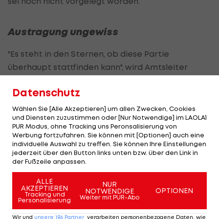
sei noch nicht vorgelegt worden.
Austragung ungewiss
"Es steht in den Sternen, ob diese Partie
überhaupt stattfinden kann", wird Amtsleiter
Andreas Simbrunner vom "Kurier" zitiert. Laut der
Datenschutz
Bezirkshauptmannschaft Pongau fehle eine
Sektorentrennung, der Platz sei beengt, und es
Wählen Sie [Alle Akzeptieren] um allen Zwecken, Cookies
und Diensten zuzustimmen oder [Nur Notwendige] im LAOLA1
seien wohl mehr Tickets verkauft worden, als
PUR Modus, ohne Tracking uns Peronsalisierung von
Zuschauer Platz hätten.
Werbung fortzufahren. Sie können mit [Optionen] auch eine
individuelle Auswahl zu treffen. Sie können Ihre Einstellungen
jederzeit über den Button links unten bzw. über den Link in
Am 21. Juli soll die Sportanlage erneut überprüft
der Fußzeile anpassen.
werden, schon vier Tage zuvor muss ein
überarbeitetes Sicherheitskonzept da sein. Im
ALLE
NUR
AKZEPTIEREN
OPTIONEN
NOTWENDIGE
Worst Case werde keine
Tracking und
Weiter mit PUR-Abo
Personalisierung
Veranstaltungsbewilligung erteilt.
Wir und
unsere
186
Partner
verarbeiten personenbezogene Daten, wie