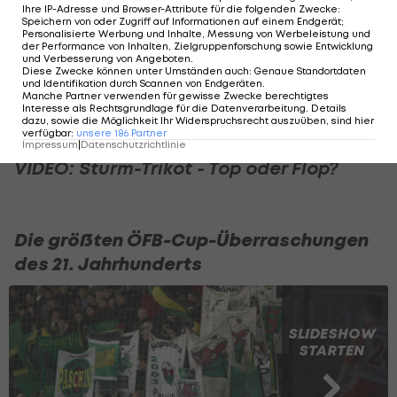
Ihre IP-Adresse und Browser-Attribute für die folgenden Zwecke
:
Bischofshofen-Obmann Josef Reiter zufolge soll
Speichern von oder Zugriff auf Informationen auf einem Endgerät;
Personalisierte Werbung und Inhalte, Messung von Werbeleistung und
es Ausweichmöglichkeiten geben, Grödig oder St.
der Performance von Inhalten, Zielgruppenforschung sowie Entwicklung
und Verbesserung von Angeboten
.
Johann sollen aber keine Optionen sein, ein
Diese Zwecke können unter Umständen auch
:
Genaue Standortdaten
und Identifikation durch Scannen von Endgeräten
.
Tausch des Heimrechts ist gemäß Regulativ nicht
Manche Partner verwenden für gewisse Zwecke berechtigtes
Interesse als Rechtsgrundlage für die Datenverarbeitung. Details
möglich.
dazu, sowie die Möglichkeit Ihr Widerspruchsrecht auszuüben, sind hier
verfügbar
:
unsere
186
Partner
Impressum
|
Datenschutzrichtlinie
VIDEO: Sturm-Trikot - Top oder Flop?
Die größten ÖFB-Cup-Überraschungen
des 21. Jahrhunderts
SLIDESHOW
STARTEN