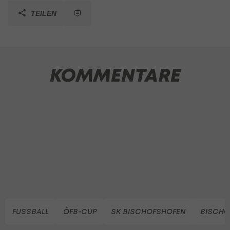
TEILEN
KOMMENTARE
FUSSBALL
ÖFB-CUP
SK BISCHOFSHOFEN
BISCHO