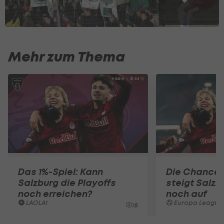
Mehr zum Thema
Das 1%-Spiel: Kann
Die Chance l
Salzburg die Playoffs
steigt Salzb
noch erreichen?
noch auf
LAOLA1
Europa League
18