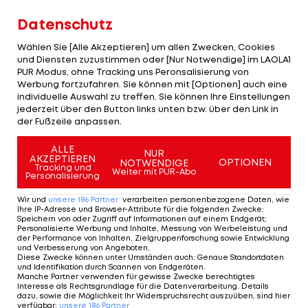
Auch Sportdirektor
Christoph Freund
war sich
unmittelbar nach dem Cup-Erfolg bewusst: "Es ist
Datenschutz
eben so, dass im Sommer wieder einiges im
Wählen Sie [Alle Akzeptieren] um allen Zwecken, Cookies
Umbruch sein wird. Auch in der Mannschaft wird
und Diensten zuzustimmen oder [Nur Notwendige] im LAOLA1
PUR Modus, ohne Tracking uns Peronsalisierung von
wieder einiges passieren."
Werbung fortzufahren. Sie können mit [Optionen] auch eine
individuelle Auswahl zu treffen. Sie können Ihre Einstellungen
Sorgen macht sich der Ex-Kicker deswegen keine:
jederzeit über den Button links unten bzw. über den Link in
der Fußzeile anpassen.
"Ich weiß, welche Jungs in den Startlöchern
scharren, dass sie die Chance bekommen, hier
ALLE
NUR
AKZEPTIEREN
wichtige Positionen zu besetzen oder zumindest
OPTIONEN
NOTWENDIGE
Tracking und
Weiter mit PUR-Abo
Personalisierung
mal reinzuschnuppern, darum ist mir nicht bange."
Wir und
unsere
186
Partner
verarbeiten personenbezogene Daten, wie
Ein gutes Beispiel hat schon im Cup-Finale
Patrick
Ihre IP-Adresse und Browser-Attribute für die folgenden Zwecke
:
Speichern von oder Zugriff auf Informationen auf einem Endgerät;
Farkas
gebracht, der nach seinem Jahr
Personalisierte Werbung und Inhalte, Messung von Werbeleistung und
der Performance von Inhalten, Zielgruppenforschung sowie Entwicklung
verletzungsbedingter Pause gleich zum Spieler im
und Verbesserung von Angeboten
.
Diese Zwecke können unter Umständen auch
:
Genaue Standortdaten
Mittelpunkt des Geschehens wurde.
und Identifikation durch Scannen von Endgeräten
.
Manche Partner verwenden für gewisse Zwecke berechtigtes
Interesse als Rechtsgrundlage für die Datenverarbeitung. Details
Im Endspiel als Linksverteidiger anstelle von
dazu, sowie die Möglichkeit Ihr Widerspruchsrecht auszuüben, sind hier
verfügbar
:
unsere
186
Partner