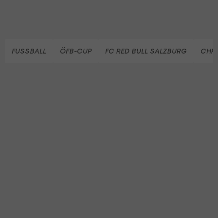
FUSSBALL
ÖFB-CUP
FC RED BULL SALZBURG
CHRI