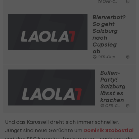
ÖFB-Cup
Bierverbot?
So geht
Salzburg
nach
Cupsieg
ab
ÖFB-Cup
Bullen-
Party!
Salzburg
lässt es
krachen
ÖFB-Cup
Und das Karussell dreht sich immer schneller.
Jüngst sind neue Gerüchte um
Dominik Szoboszlai
und den
SSC Napoli
aufgekommen – nach gerade