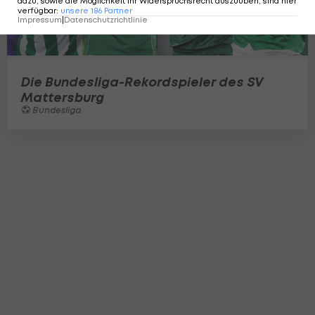
dazu, sowie die Möglichkeit Ihr Widerspruchsrecht auszuüben, sind hier
verfügbar
:
unsere
186
Partner
Impressum
|
Datenschutzrichtlinie
Die Bundesliga-Rekordspieler des SV
Mattersburg
Bundesliga