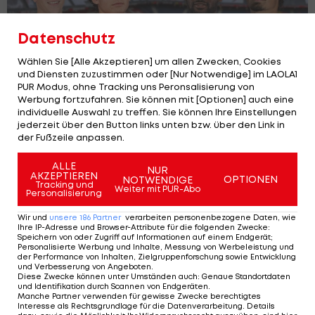
Datenschutz
Wählen Sie [Alle Akzeptieren] um allen Zwecken, Cookies
und Diensten zuzustimmen oder [Nur Notwendige] im LAOLA1
PUR Modus, ohne Tracking uns Peronsalisierung von
Werbung fortzufahren. Sie können mit [Optionen] auch eine
individuelle Auswahl zu treffen. Sie können Ihre Einstellungen
jederzeit über den Button links unten bzw. über den Link in
der Fußzeile anpassen.
Was wurde aus...? So schlagen sich die
Salzburg-Abgänge
ALLE
NUR
Bundesliga
11
AKZEPTIEREN
OPTIONEN
NOTWENDIGE
Tracking und
Weiter mit PUR-Abo
Personalisierung
Wir und
unsere
186
Partner
verarbeiten personenbezogene Daten, wie
Ihre IP-Adresse und Browser-Attribute für die folgenden Zwecke
:
Speichern von oder Zugriff auf Informationen auf einem Endgerät;
Personalisierte Werbung und Inhalte, Messung von Werbeleistung und
der Performance von Inhalten, Zielgruppenforschung sowie Entwicklung
und Verbesserung von Angeboten
.
Diese Zwecke können unter Umständen auch
:
Genaue Standortdaten
und Identifikation durch Scannen von Endgeräten
.
Manche Partner verwenden für gewisse Zwecke berechtigtes
Interesse als Rechtsgrundlage für die Datenverarbeitung. Details