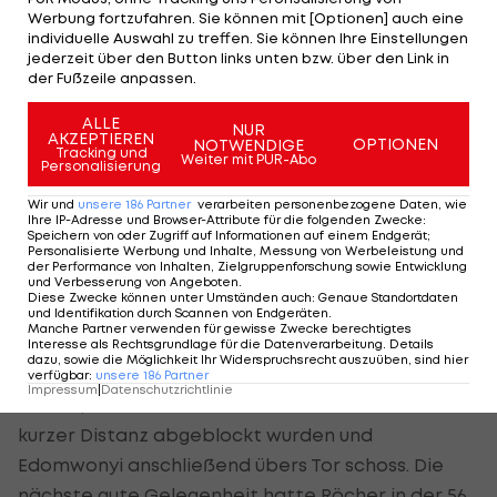
Werbung fortzufahren. Sie können mit [Optionen] auch eine
Bright Edomwonyi, in der 34. Minute fing der Cup-
individuelle Auswahl zu treffen. Sie können Ihre Einstellungen
Tormann der "Bullen" einen Kopfball von Deni Alar.
jederzeit über den Button links unten bzw. über den Link in
der Fußzeile anpassen.
ALLE
NUR
AKZEPTIEREN
OPTIONEN
NOTWENDIGE
Tracking und
Weiter mit PUR-Abo
Personalisierung
Stankovic hält Spiel lange offen
Wir und
unsere
186
Partner
verarbeiten personenbezogene Daten, wie
Ihre IP-Adresse und Browser-Attribute für die folgenden Zwecke
:
Zur Pause musste der angeschlagene Duje Caleta-
Speichern von oder Zugriff auf Informationen auf einem Endgerät;
Personalisierte Werbung und Inhalte, Messung von Werbeleistung und
Car in der Kabine bleiben, was die durch den
der Performance von Inhalten, Zielgruppenforschung sowie Entwicklung
und Verbesserung von Angeboten
.
Ausfall des an Muskelproblemen laborierenden
Diese Zwecke können unter Umständen auch
:
Genaue Standortdaten
Andreas Ulmer ohnehin schon geschwächte
und Identifikation durch Scannen von Endgeräten
.
Manche Partner verwenden für gewisse Zwecke berechtigtes
Salzburger Defensive nicht gerade sattelfester
Interesse als Rechtsgrundlage für die Datenverarbeitung. Details
dazu, sowie die Möglichkeit Ihr Widerspruchsrecht auszuüben, sind hier
machte. Erstmals brenzlig wurde es in der 47.
verfügbar
:
unsere
186
Partner
Impressum
|
Datenschutzrichtlinie
Minute, als zwei Schüsse von Thorsten Röcher aus
kurzer Distanz abgeblockt wurden und
Edomwonyi anschließend übers Tor schoss. Die
nächste gute Gelegenheit hatte Röcher in der 56.