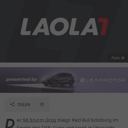
Foto: ©
TEILEN
D
er
SK Sturm Graz
biegt Red Bull Salzburg im
Finale des ÖFB-Cups und siegt in Überzahl