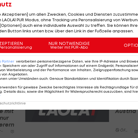
hutz
-Weißen angebotenen Fanbusse.
le Akzeptieren] um allen Zwecken, Cookies und Diensten zuzustimme
d-Fans im Cupfinale 2017 gegen Salzburg ebenfalls in
 LAOLA1 PUR Modus, ohne Tracking uns Peronsalisierung von Werbung
[Optionen] auch eine individuelle Auswahl zu treffen. Sie können Ihre
mspiel der Hütteldorfer.
den Button links unten bzw. über den Link in der Fußzeile anpassen.
ZEPTIEREN
NUR NOTWENDIGE
OPTI
Fix: ÖFB-
Personalisierung
Weiter mit PUR-Abo
tiert
Cup-
-
Finale in
6
Partner
verarbeiten personenbezogene Daten, wie Ihre IP-Adresse und Browser-
e
:
Speichern von oder Zugriff auf Informationen auf einem Endgerät; Personalisi
ss
Klagenfurt
von Werbeleistung und der Performance von Inhalten, Zielgruppenforschung sow
ÖFB-Cup
g von Angeboten
.
nnen unter Umständen auch
:
Genaue Standortdaten und Identifikation durch Sca
erwenden für gewisse Zwecke berechtigtes Interesse als Rechtsgrundlage für d
-
Rapid:
. Details dazu, sowie die Möglichkeit Ihr Widerspruchsrecht auszuüben, sind hie
r
e:
Geld für
die
chutzrichtlinie
e mit
Austria
 nur
ierern
p
ÖFB-Cup