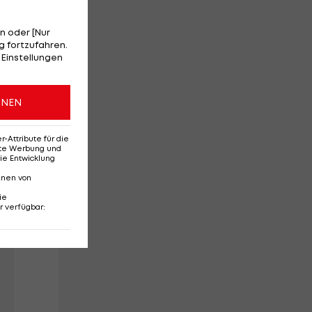
n oder [Nur
 fortzufahren.
 Einstellungen
ONEN
Attribute für die
erte Werbung und
ie Entwicklung
nnen von
ie
r verfügbar
: