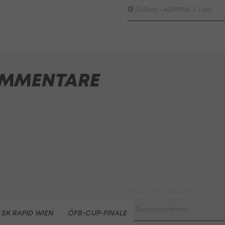
Fußball - ADMIRAL 2. Liga
SKN St. Pölten - Young Violet
Austria Wien
Fußball - ADMIRAL 2. Liga
MMENTARE
Highlights: Munteres Hin un
Her geht an Wels
Fußball - ADMIRAL 2. Liga
ADMIRAL Hüttengaudi:
Alexander Joppich erzielt d
Tor der 1. Runde
Hüttengaudi
Der legendäre Durchmarsch
des FC Wacker Tirol I
#Zwarakonferenz History
Zwarakonferenz
SK RAPID WIEN
ÖFB-CUP-FINALE