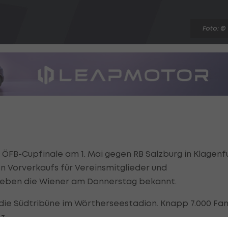
Foto: ©
 ÖFB-Cupfinale am 1. Mai gegen RB Salzburg in Klagenf
n Vorverkaufs für Vereinsmitglieder und
 geben die Wiener am Donnerstag bekannt.
 die Südtribüne im Wörtherseestadion. Knapp 7.000 Fa
z.