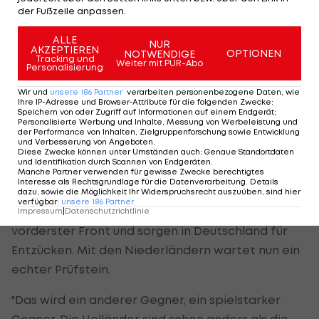
Cody Gakpo oder
Xavi Simons
unter. Manchester-
der Fußzeile anpassen.
United-Profi Zirkzee wird gegen die DFB-Elf
ALLE
NUR
allerdings zunächst auf der Bank sitzen. Im
AKZEPTIEREN
OPTIONEN
NOTWENDIGE
Tracking und
Weiter mit PUR-Abo
Sturmzentrum wird Ajax-Lokalmatador Brian
Personalisierung
Brobbey beginnen, wie Koeman verriet. An
Wir und
unsere
186
Partner
verarbeiten personenbezogene Daten, wie
starken Offensivkräften mangelt es den
Ihre IP-Adresse und Browser-Attribute für die folgenden Zwecke
:
Speichern von oder Zugriff auf Informationen auf einem Endgerät;
Niederländern jedenfalls nicht.
Personalisierte Werbung und Inhalte, Messung von Werbeleistung und
der Performance von Inhalten, Zielgruppenforschung sowie Entwicklung
und Verbesserung von Angeboten
.
Auch die Truppe vom deutschen Bundestrainer
Diese Zwecke können unter Umständen auch
:
Genaue Standortdaten
und Identifikation durch Scannen von Endgeräten
.
Julian Nagelsmann hat ihre offensive Identität in
Manche Partner verwenden für gewisse Zwecke berechtigtes
Interesse als Rechtsgrundlage für die Datenverarbeitung. Details
diesem Jahr wiedergefunden. Allen voran
Jamal
dazu, sowie die Möglichkeit Ihr Widerspruchsrecht auszuüben, sind hier
verfügbar
:
unsere
186
Partner
Musiala
und
Florian Wirtz
wirbeln erfolgreich an
Impressum
|
Datenschutzrichtlinie
vorderster Front und sorgen in Deutschland für
Entzücken. Mit den Niederländern wartet nun ein
echter Prüfstein.
"Das wird ein anderer Gegner, ein spielstarker
Gegner. Die Holländer sind schon anders als die