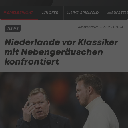
SPIELBERICHT
TICKER
LIVE-SPIELFELD
AUFSTEL
Amsterdam, 09.09.24 14:24
NEWS
Niederlande vor Klassiker
mit Nebengeräuschen
konfrontiert