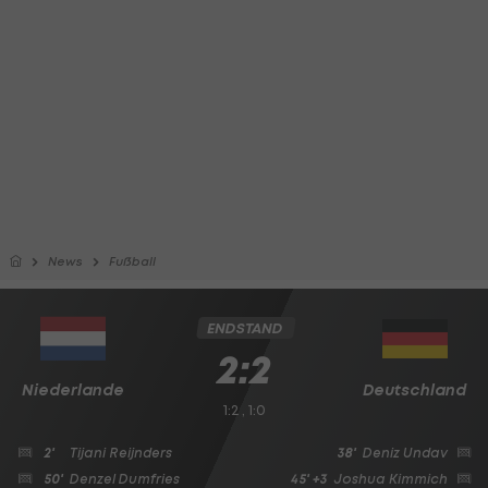
News
Fußball
ENDSTAND
2:2
Niederlande
Deutschland
1:2 , 1:0
2'
Tijani Reijnders
38'
Deniz Undav
50'
Denzel Dumfries
45' +3
Joshua Kimmich