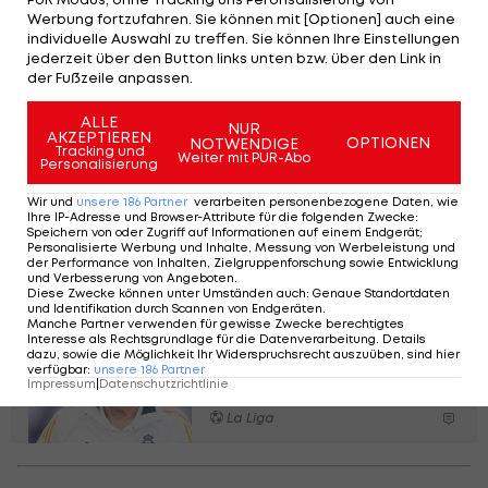
Werbung fortzufahren. Sie können mit [Optionen] auch eine
Here they are! 🥁 Head coach
individuelle Auswahl zu treffen. Sie können Ihre Einstellungen
@DalicZlatko
presents
jederzeit über den Button links unten bzw. über den Link in
#Croatia
squad as the new
der Fußzeile anpassen.
#NationsLeague
season is
ALLE
NUR
about to kick off! 🇭🇷⚡️
#UNL
AKZEPTIEREN
OPTIONEN
NOTWENDIGE
Tracking und
#Family
#Vatreni
❤️‍🔥
Weiter mit PUR-Abo
Personalisierung
pic.twitter.com/XllbfvmV4n
Wir und
unsere
186
Partner
verarbeiten personenbezogene Daten, wie
— HNS (@HNS_CFF)
August 19, 2024
Ihre IP-Adresse und Browser-Attribute für die folgenden Zwecke
:
Speichern von oder Zugriff auf Informationen auf einem Endgerät;
Personalisierte Werbung und Inhalte, Messung von Werbeleistung und
der Performance von Inhalten, Zielgruppenforschung sowie Entwicklung
und Verbesserung von Angeboten
.
Diese Zwecke können unter Umständen auch
:
Genaue Standortdaten
und Identifikation durch Scannen von Endgeräten
.
Manche Partner verwenden für gewisse Zwecke berechtigtes
Real Madrid plant
Interesse als Rechtsgrundlage für die Datenverarbeitung. Details
Kurzurlaube für Spieler
dazu, sowie die Möglichkeit Ihr Widerspruchsrecht auszuüben, sind hier
verfügbar
:
unsere
186
Partner
während der Saison
Impressum
|
Datenschutzrichtlinie
La Liga