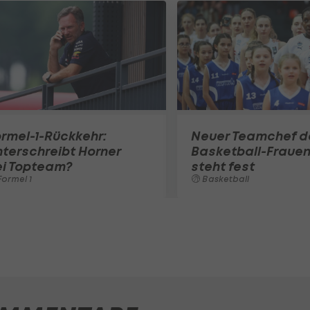
rmel-1-Rückkehr:
Neuer Teamchef d
terschreibt Horner
Basketball-Fraue
ei Topteam?
steht fest
ormel 1
Basketball