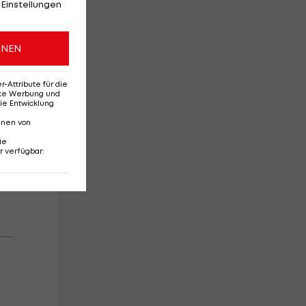
 Einstellungen
d
ONEN
f
Attribute für die
erte Werbung und
ie Entwicklung
nnen von
ie
r verfügbar
: