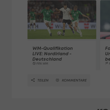
WM-Qualifikation
Fo
LIVE: Nordirland -
Un
Deutschland
b
FIFA WM
F
TEILEN
KOMMENTARE