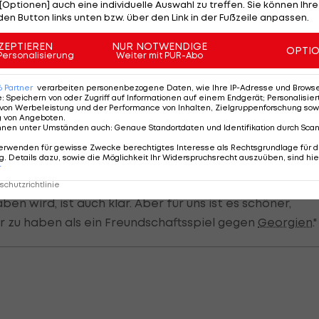
 so stattfinden"
[Optionen] auch eine individuelle Auswahl zu treffen. Sie können Ihre
den Button links unten bzw. über den Link in der Fußzeile anpassen.
pielpausen nicht gerne, weil viele Spieler weg sind un
ZEPTIEREN
NUR NOTWENDIGE
OPTI
n", so der 58-Jährige.
Personalisierung
Weiter mit PUR-Abo
Team
im Rahmen der Nations League in Amsterdam au
6
Partner
verarbeiten personenbezogene Daten, wie Ihre IP-Adresse und Browser-
e
:
Speichern von oder Zugriff auf Informationen auf einem Endgerät; Personalisi
n St. Denis das Duell mit Weltmeister Frankreich an.
von Werbeleistung und der Performance von Inhalten, Zielgruppenforschung sow
g von Angeboten
.
nnen unter Umständen auch
:
Genaue Standortdaten und Identifikation durch Sca
n, insofern ist ein gewisser Wettbewerb interessant",
erwenden für gewisse Zwecke berechtigtes Interesse als Rechtsgrundlage für d
. Details dazu, sowie die Möglichkeit Ihr Widerspruchsrecht auszuüben, sind hie
r
sprochen: "Dass dieser Wettbewerb nicht die Bedeutung
chutzrichtlinie
n wird, ist auch klar. Aber für uns ist es schöner,
zu haben als ein Freundschaftsspiel gegen
Georgien
."