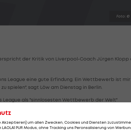
Foto: ©
spricht der Kritik von Liverpool-Coach Jürgen Klopp
ions League eine gute Erfindung. Ein Wettbewerb ist mir 
zu spielen", sagt Löw am Dienstag in Berlin.
s League als "sinnlosesten Wettbewerb der Welt"
erständnis für die Meinung seines Landsmannes.
hutz
le Akzeptieren] um allen Zwecken, Cookies und Diensten zuzustimme
 LAOLA1 PUR Modus, ohne Tracking uns Peronsalisierung von Werbung