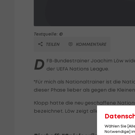
Textquelle: ©
TEILEN
KOMMENTARE
D
FB-Bundestrainer Joachim Löw wider
der UEFA Nations League.
"Für mich als Nationaltrainer ist die Nat
dieser Phase lieber als gegen die Kleinen 
Klopp hatte die neu geschaffene Nation
bezeichnet. Löw zeigt allerdings auch V
Datensc
Wählen Sie [Al
Notwendige] im