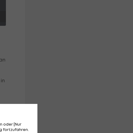
 an
in
n oder [Nur
 fortzufahren.