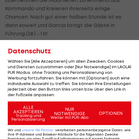
Kommando und kreieren ihrerseits einige
Chancen. Nach gut einer halben Stunde ist es
dann soweit und Garcia bringt die Gäste in
Führung (38.) - 1:0!
Datenschutz
Diaz-Doppelpack vollendet souveräne
Vorstellung Reals
Wählen Sie [Alle Akzeptieren] um allen Zwecken, Cookies
und Diensten zuzustimmen oder [Nur Notwendige] im LAOLA1
PUR Modus, ohne Tracking uns Peronsalisierung von
(Text wird unterhalb des Videos fortgesetzt)
Werbung fortzufahren. Sie können mit [Optionen] auch eine
individuelle Auswahl zu treffen. Sie können Ihre Einstellungen
Selbiger ist es in weiterer Folge auch, der den
jederzeit über den Button links unten bzw. über den Link in
der Fußzeile anpassen.
Assist zum 2:0 durch Güler liefert (45.+3) und so für
den Pausenstand maßgeblich mitverantwortlich
ALLE
NUR
AKZEPTIEREN
OPTIONEN
ist.
NOTWENDIGE
Tracking und
Weiter mit PUR-Abo
Personalisierung
Die zweite Hälfte gestaltet sich in einer ähnlichen
Wir und
unsere
186
Partner
verarbeiten personenbezogene Daten, wie
Ihre IP-Adresse und Browser-Attribute für die folgenden Zwecke
:
Tonart wie der erste Durchgang. Durch einen
Speichern von oder Zugriff auf Informationen auf einem Endgerät;