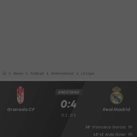
News
Fußball
International
La Liga
ENDSTAND
0:4
Granada CF
Real Madrid
0:2 , 0:2
38'
Francisco Garcia
45' +2
Arda Güler