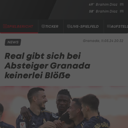
49'
Brahim Diaz
58'
Brahim Diaz
SPIELBERICHT
TICKER
LIVE-SPIELFELD
AUFSTEL
Granada, 11.05.24 20:32
NEWS
Real gibt sich bei
Absteiger Granada
keinerlei Blöße