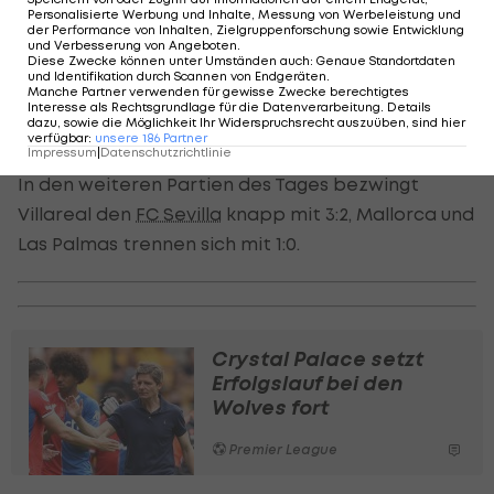
Doppelpack von Diaz (49., 59.) stellt Real binnen
Personalisierte Werbung und Inhalte, Messung von Werbeleistung und
der Performance von Inhalten, Zielgruppenforschung sowie Entwicklung
weniger Minuten nach Wiederanpfiff auf 4:0 und
und Verbesserung von Angeboten
.
Diese Zwecke können unter Umständen auch
:
Genaue Standortdaten
besiegelt so den klaren Auswärtssieg. In der
und Identifikation durch Scannen von Endgeräten
.
Manche Partner verwenden für gewisse Zwecke berechtigtes
Tabelle liegt Meister Real nun bei 90 Zählern,
Interesse als Rechtsgrundlage für die Datenverarbeitung. Details
dazu, sowie die Möglichkeit Ihr Widerspruchsrecht auszuüben, sind hier
Granada liegt auf Rang 19.
verfügbar
:
unsere
186
Partner
Impressum
|
Datenschutzrichtlinie
In den weiteren Partien des Tages bezwingt
Villareal den
FC Sevilla
knapp mit 3:2, Mallorca und
Las Palmas trennen sich mit 1:0.
Crystal Palace setzt
Erfolgslauf bei den
Wolves fort
Premier League