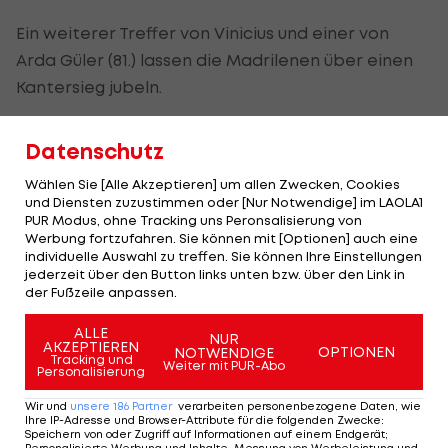
Ein weiterer Treffer von Vinicius und einer von
Arda Güler (81.) lassen die Madrilenen über einen
Kantersieg jubeln.
Für beide Teams ging es in diesem Spiel sportlich
Datenschutz
um nichts mehr, während Real schon als Meister
feststeht, ist Alaves als Elfter im Mittelfeld zu
Wählen Sie [Alle Akzeptieren] um allen Zwecken, Cookies
und Diensten zuzustimmen oder [Nur Notwendige] im LAOLA1
finden.
PUR Modus, ohne Tracking uns Peronsalisierung von
Werbung fortzufahren. Sie können mit [Optionen] auch eine
individuelle Auswahl zu treffen. Sie können Ihre Einstellungen
jederzeit über den Button links unten bzw. über den Link in
der Fußzeile anpassen.
Real-Party in Madrid! So feiern Alaba &
ALLE
NUR
Co. den Meistertitel
AKZEPTIEREN
OPTIONEN
NOTWENDIGE
Tracking und
Weiter mit PUR-Abo
Personalisierung
Wir und
unsere
186
Partner
verarbeiten personenbezogene Daten, wie
SLIDESHOW
Ihre IP-Adresse und Browser-Attribute für die folgenden Zwecke
:
Speichern von oder Zugriff auf Informationen auf einem Endgerät;
STARTEN