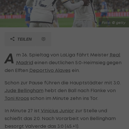
Foto: © getty
TEILEN
A
m 36. Spieltag von LaLiga fährt Meister
Real
Madrid
einen deutlichen 5:0-Heimsieg gegen
den Elften
Deportivo Alaves
ein.
Schon zur Pause führen die Hauptstädter mit 3:0.
Jude Bellingham
hebt den Ball nach Flanke von
Toni Kroos
schon im Minute zehn ins Tor.
In Minute 27 ist
Vinicius Junior
zur Stelle und
schießt das 2:0. Nach Vorarbeit von Bellingham
besorgt Valverde das 3:0 (45.+1).