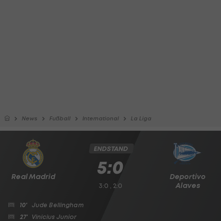
News
Fußball
International
La Liga
ENDSTAND
5:0
Real Madrid
Deportivo
Alaves
3:0 , 2:0
10'
Jude Bellingham
27'
Vinicius Junior