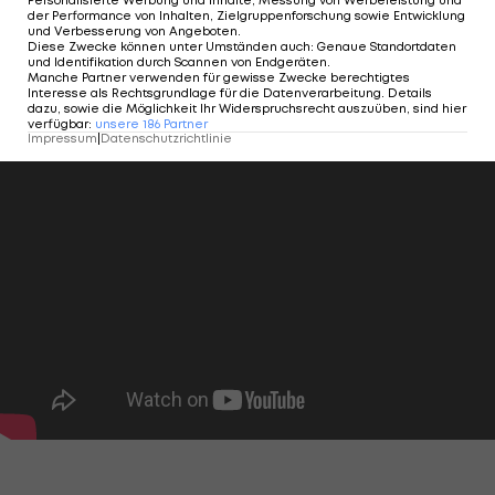
Personalisierte Werbung und Inhalte, Messung von Werbeleistung und
der Performance von Inhalten, Zielgruppenforschung sowie Entwicklung
und Verbesserung von Angeboten
.
Diese Zwecke können unter Umständen auch
:
Genaue Standortdaten
und Identifikation durch Scannen von Endgeräten
.
Manche Partner verwenden für gewisse Zwecke berechtigtes
Interesse als Rechtsgrundlage für die Datenverarbeitung. Details
dazu, sowie die Möglichkeit Ihr Widerspruchsrecht auszuüben, sind hier
verfügbar
:
unsere
186
Partner
Impressum
|
Datenschutzrichtlinie