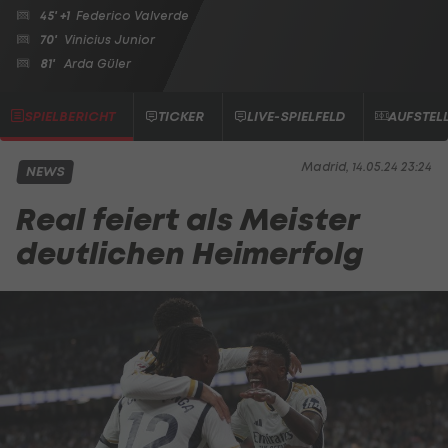
45' +1
Federico Valverde
70'
Vinicius Junior
81'
Arda Güler
SPIELBERICHT
TICKER
LIVE-SPIELFELD
AUFSTEL
Madrid, 14.05.24 23:24
NEWS
Real feiert als Meister
deutlichen Heimerfolg