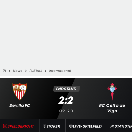
News
Fußball
International
ENDSTAND
2:2
Sevilla FC
RC Celta de
Vigo
0:2 , 2:0
SPIELBERICHT
TICKER
LIVE-SPIELFELD
STATISTI