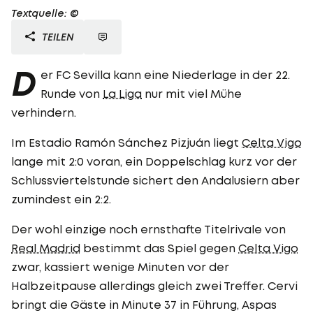
Textquelle: ©
TEILEN
D
er FC Sevilla kann eine Niederlage in der 22.
Runde von
La Liga
nur mit viel Mühe
verhindern.
Im Estadio Ramón Sánchez Pizjuán liegt
Celta Vigo
lange mit 2:0 voran, ein Doppelschlag kurz vor der
Schlussviertelstunde sichert den Andalusiern aber
zumindest ein 2:2.
Der wohl einzige noch ernsthafte Titelrivale von
Real Madrid
bestimmt das Spiel gegen
Celta Vigo
zwar, kassiert wenige Minuten vor der
Halbzeitpause allerdings gleich zwei Treffer. Cervi
bringt die Gäste in Minute 37 in Führung, Aspas