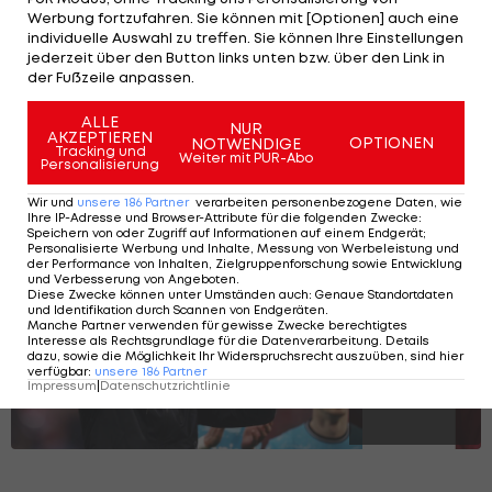
Werbung fortzufahren. Sie können mit [Optionen] auch eine
Girona zum Siegen
individuelle Auswahl zu treffen. Sie können Ihre Einstellungen
verdammt
jederzeit über den Button links unten bzw. über den Link in
der Fußzeile anpassen.
La Liga
ALLE
NUR
AKZEPTIEREN
OPTIONEN
NOTWENDIGE
Tracking und
Weiter mit PUR-Abo
Personalisierung
Die beeindruckende Karriere des Xabi
Wir und
unsere
186
Partner
verarbeiten personenbezogene Daten, wie
Ihre IP-Adresse und Browser-Attribute für die folgenden Zwecke
:
Alonso
Speichern von oder Zugriff auf Informationen auf einem Endgerät;
Personalisierte Werbung und Inhalte, Messung von Werbeleistung und
der Performance von Inhalten, Zielgruppenforschung sowie Entwicklung
und Verbesserung von Angeboten
.
Diese Zwecke können unter Umständen auch
:
Genaue Standortdaten
SLIDESHOW
und Identifikation durch Scannen von Endgeräten
.
Manche Partner verwenden für gewisse Zwecke berechtigtes
STARTEN
Interesse als Rechtsgrundlage für die Datenverarbeitung. Details
dazu, sowie die Möglichkeit Ihr Widerspruchsrecht auszuüben, sind hier
verfügbar
:
unsere
186
Partner
Impressum
|
Datenschutzrichtlinie