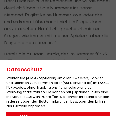
Hansi Flick nun zu der Personalie und wurde dabei
deutlich: "Joan ist die Nummer eins, sonst
niemand. Es gibt keine Nummer zwei oder drei,
und es kommt überhaupt nicht in Frage, Joan
auszutauschen. Natürlich spreche ich mit ter
Stegen, wie immer mit meinen Spielern, aber die
Dinge bleiben unter uns."
Damit bleibt Joan Garcia, der im Sommer für 25
Millionen Euro von Stadtrivale Espanyol zur
"Blaugrana" gewechselt ist, die Nummer eins.
Datenschutz
Wählen Sie [Alle Akzeptieren] um allen Zwecken, Cookies
Für ter Stegen steigt demnach der Druck, will er
und Diensten zuzustimmen oder [Nur Notwendige] im LAOLA1
noch auf den WM-Zug aufspringen. Eine Trennung
PUR Modus, ohne Tracking uns Peronsalisierung von
Werbung fortzufahren. Sie können mit [Optionen] auch eine
im Winter scheint möglich.
individuelle Auswahl zu treffen. Sie können Ihre Einstellungen
jederzeit über den Button links unten bzw. über den Link in
der Fußzeile anpassen.
Schon vergessen? Diese Stars kickten