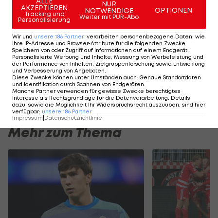
für Barca!
ALLE
NUR
AKZEPTIEREN
OPTIONEN
NOTWENDIGE
Tracking und
Weiter mit PUR-Abo
Personalisierung
Wir und
unsere
186
Partner
verarbeiten personenbezogene Daten, wie
SLIDESHOW
Ihre IP-Adresse und Browser-Attribute für die folgenden Zwecke
:
STARTEN
Speichern von oder Zugriff auf Informationen auf einem Endgerät;
Personalisierte Werbung und Inhalte, Messung von Werbeleistung und
der Performance von Inhalten, Zielgruppenforschung sowie Entwicklung
und Verbesserung von Angeboten
.
Diese Zwecke können unter Umständen auch
:
Genaue Standortdaten
und Identifikation durch Scannen von Endgeräten
.
Manche Partner verwenden für gewisse Zwecke berechtigtes
Interesse als Rechtsgrundlage für die Datenverarbeitung. Details
dazu, sowie die Möglichkeit Ihr Widerspruchsrecht auszuüben, sind hier
verfügbar
:
unsere
186
Partner
Impressum
|
Datenschutzrichtlinie
Mehr zum Thema