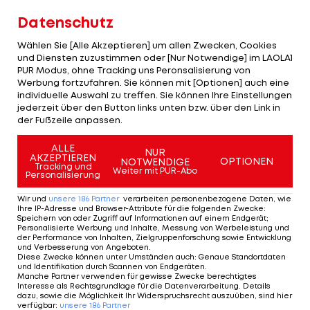
Guerrero
(53.) gleichen für die Gäste aus. Willian
Datenschutz
Jose (78.) trifft per Elfmeter aber doch noch zum
Wählen Sie [Alle Akzeptieren] um allen Zwecken, Cookies
Heimsieg.
und Diensten zuzustimmen oder [Nur Notwendige] im LAOLA1
PUR Modus, ohne Tracking uns Peronsalisierung von
Leganes bleibt 17., ist aber bereits gerettet. Real
Werbung fortzufahren. Sie können mit [Optionen] auch eine
individuelle Auswahl zu treffen. Sie können Ihre Einstellungen
Sociedad ist Neunter und gastiert in der letzten
jederzeit über den Button links unten bzw. über den Link in
Runde bei Meister
FC Barcelona
.
der Fußzeile anpassen.
ALLE
NUR
AKZEPTIEREN
OPTIONEN
NOTWENDIGE
Tracking und
Weiter mit PUR-Abo
Personalisierung
Mehr zum Thema
Wir und
unsere
186
Partner
verarbeiten personenbezogene Daten, wie
Ihre IP-Adresse und Browser-Attribute für die folgenden Zwecke
:
Speichern von oder Zugriff auf Informationen auf einem Endgerät;
Personalisierte Werbung und Inhalte, Messung von Werbeleistung und
der Performance von Inhalten, Zielgruppenforschung sowie Entwicklung
und Verbesserung von Angeboten
.
Diese Zwecke können unter Umständen auch
:
Genaue Standortdaten
und Identifikation durch Scannen von Endgeräten
.
Manche Partner verwenden für gewisse Zwecke berechtigtes
Interesse als Rechtsgrundlage für die Datenverarbeitung. Details
dazu, sowie die Möglichkeit Ihr Widerspruchsrecht auszuüben, sind hier
verfügbar
:
unsere
186
Partner