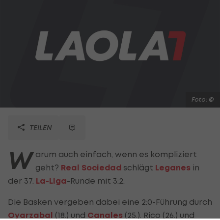
Foto: ©
TEILEN
W
arum auch einfach, wenn es kompliziert
geht?
Real Sociedad
schlägt
Leganes
in
der 37.
La-Liga
-Runde mit 3:2.
Die Basken vergeben dabei eine 2:0-Führung durch
Oyarzabal
(18.) und
Canales
(25.). Rico (26.) und