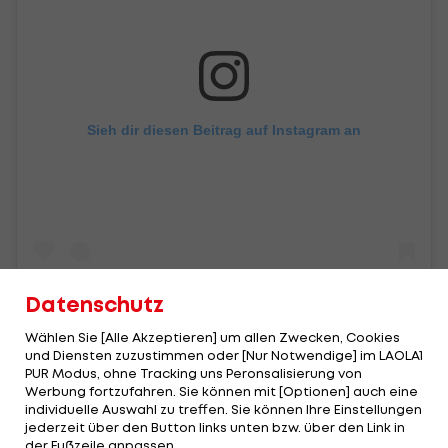
Sieh dir diesen Beitrag auf Instagram an
Datenschutz
Wählen Sie [Alle Akzeptieren] um allen Zwecken, Cookies
und Diensten zuzustimmen oder [Nur Notwendige] im LAOLA1
Ein Beitrag geteilt von David Alaba (@da_27)
PUR Modus, ohne Tracking uns Peronsalisierung von
Werbung fortzufahren. Sie können mit [Optionen] auch eine
individuelle Auswahl zu treffen. Sie können Ihre Einstellungen
jederzeit über den Button links unten bzw. über den Link in
Highlights: Nach frühem Rückstand:
Highlights: Torfesti
der Fußzeile anpassen.