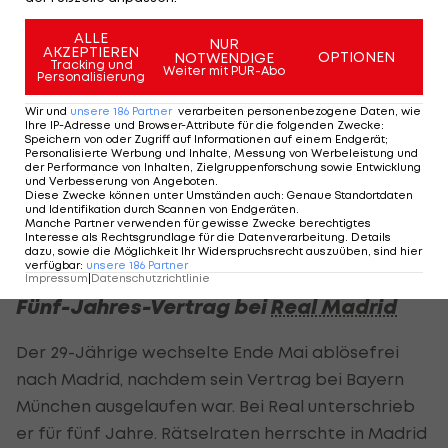
Austria Salzburg schießt die Vienna ab
den FAC überrasc
Fußball - ADMIRAL 2. Liga
Fußball - ADMIRAL 
ALLE
NUR
AKZEPTIEREN
OPTIONEN
NOTWENDIGE
Tracking und
Weiter mit PUR-Abo
Personalisierung
Wir und
unsere
186
Partner
verarbeiten personenbezogene Daten, wie
Ihre IP-Adresse und Browser-Attribute für die folgenden Zwecke
:
Wie die spanische Sport-Tageszeitung "Marca"
Speichern von oder Zugriff auf Informationen auf einem Endgerät;
Personalisierte Werbung und Inhalte, Messung von Werbeleistung und
schrieb, könnte der Verteidiger bereits am
der Performance von Inhalten, Zielgruppenforschung sowie Entwicklung
und Verbesserung von Angeboten
.
Dienstagabend an der Trainingseinheit unter
Diese Zwecke können unter Umständen auch
:
Genaue Standortdaten
und Identifikation durch Scannen von Endgeräten
.
Carlo Ancelotti teilnehmen. Alaba postete ein
Manche Partner verwenden für gewisse Zwecke berechtigtes
Interesse als Rechtsgrundlage für die Datenverarbeitung. Details
Foto, dass ihn im Flieger nach Madrid zeigte.
dazu, sowie die Möglichkeit Ihr Widerspruchsrecht auszuüben, sind hier
verfügbar
:
unsere
186
Partner
Impressum
|
Datenschutzrichtlinie
Fünf-Jahres-Vertrag bei
Real Madrid
Der 29-Jährige wechselte Ende Mai ablösefrei
nach Madrid, nachdem sein Vertrag bei Bayern
München ausgelaufen war. Bei Real unterschrieb
er für fünf Jahre. Rätselraten herrschte in Madrid