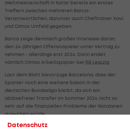
Weltmeisterschaft in Katar bereits ein erstes
Treffern zwischen mehreren Barca-
Verantwortlichen, darunter auch Cheftrainer Xavi,
und Olmos Umfeld gegeben.
Barca zeige demnach großes Interesse daran,
den 24-jährigen Offensivspieler unter Vertrag zu
nehmen - allerdings erst 2024. Dann endet
nämlich Olmos Arbeitspapier bei
RB Leipzig
.
Laut dem Blatt bevorzuge Barcelona, dass der
Spanier noch eine weitere Saison in der
deutschen Bundesliga bleibt, da sich ein
ablösefreier Transfer im Sommer 2024 nicht so
sehr auf die finanziellen Probleme der Katalanen
auswirken würde.
Datenschutz