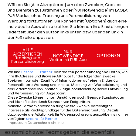
Schlagen finanzstärkere Klubs zu?
Wählen Sie [Alle Akzeptieren] um allen Zwecken, Cookies
und Diensten zuzustimmen oder [Nur Notwendige] im LAOLA1
Aktuell sehe es auch nicht danach aus, als würde
PUR Modus, ohne Tracking uns Peronsalisierung von
Werbung fortzufahren. Sie können mit [Optionen] auch eine
Olmo seinen Vertrag in Leipzig noch einmal
individuelle Auswahl zu treffen. Sie können Ihre Einstellungen
verlängern. Laut "Mundo Deportivo" sei es in den
jederzeit über den Button links unten bzw. über den Link in
der Fußzeile anpassen.
Gesprächen um eine mögliche Verlängerung
bereits zu einem Stillstand gekommen.
ALLE
NUR
AKZEPTIEREN
OPTIONEN
NOTWENDIGE
Tracking und
Weiter mit PUR-Abo
Will
RB Leipzig
mit Olmo also noch eine Ablöse
Personalisierung
lukrieren, dann müsste der Wechsel in den
Wir und
unsere
186
Partner
verarbeiten personenbezogene Daten, wie
Ihre IP-Adresse und Browser-Attribute für die folgenden Zwecke
:
kommenden beiden Transferperioden über die
Speichern von oder Zugriff auf Informationen auf einem Endgerät;
Personalisierte Werbung und Inhalte, Messung von Werbeleistung und
Bühne gehen. Barca scheint derzeit nicht bereit,
der Performance von Inhalten, Zielgruppenforschung sowie Entwicklung
und Verbesserung von Angeboten
.
die geforderten rund 40 Millionen Euro für Olmo
Diese Zwecke können unter Umständen auch
:
Genaue Standortdaten
auf den Tisch zu legen - ganz anders als andere
und Identifikation durch Scannen von Endgeräten
.
Manche Partner verwenden für gewisse Zwecke berechtigtes
Klubs.
Interesse als Rechtsgrundlage für die Datenverarbeitung. Details
dazu, sowie die Möglichkeit Ihr Widerspruchsrecht auszuüben, sind hier
verfügbar
:
unsere
186
Partner
Impressum
|
Datenschutzrichtlinie
Mit dem FC Bayern München und
Real Madrid
soll
es nämlich zwei Teams geben, die ebenfalls