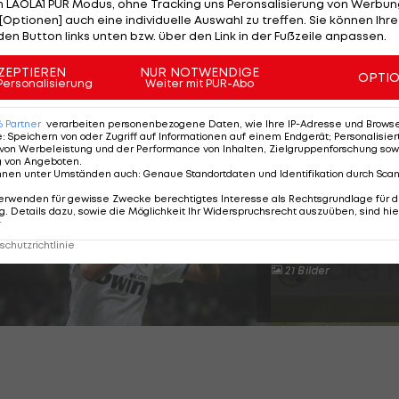
 LAOLA1 PUR Modus, ohne Tracking uns Peronsalisierung von Werbung
[Optionen] auch eine individuelle Auswahl zu treffen. Sie können Ihre
den Button links unten bzw. über den Link in der Fußzeile anpassen.
aber zunächst die EM an, bei der man in einer Gruppe m
t.
ZEPTIEREN
NUR NOTWENDIGE
OPTI
Personalisierung
Weiter mit PUR-Abo
6
Partner
verarbeiten personenbezogene Daten, wie Ihre IP-Adresse und Browser-
e
:
Speichern von oder Zugriff auf Informationen auf einem Endgerät; Personalisi
d-Transfers des Jahrtausends
von Werbeleistung und der Performance von Inhalten, Zielgruppenforschung sow
g von Angeboten
.
nnen unter Umständen auch
:
Genaue Standortdaten und Identifikation durch Sca
erwenden für gewisse Zwecke berechtigtes Interesse als Rechtsgrundlage für d
. Details dazu, sowie die Möglichkeit Ihr Widerspruchsrecht auszuüben, sind hie
SLIDESHOW
r
STARTEN
chutzrichtlinie
21 Bilder