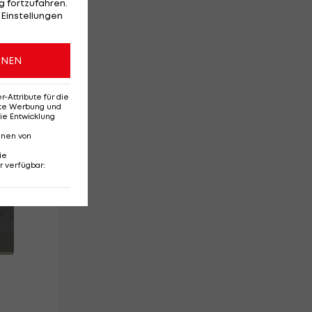
 fortzufahren.
 Einstellungen
it
ONEN
Attribute für die
erte Werbung und
ie Entwicklung
nnen von
ie
r verfügbar
: