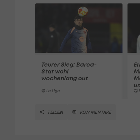
Teurer Sieg: Barca-
Er
Star wohl
Mi
wochenlang out
M
um
La Liga
L
KOMMENTARE
TEILEN