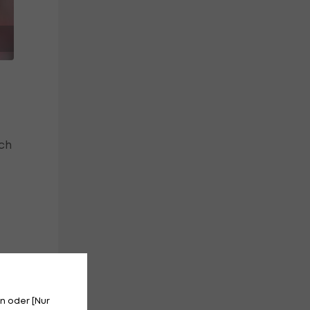
ach
t
n oder [Nur