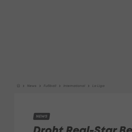
News
Fußball
International
La Liga
NEWS
Droht Real-Star B