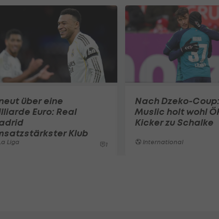
neut über eine
Nach Dzeko-Coup
lliarde Euro: Real
Muslic holt wohl Ö
adrid
Kicker zu Schalke
satzstärkster Klub
a Liga
International
1