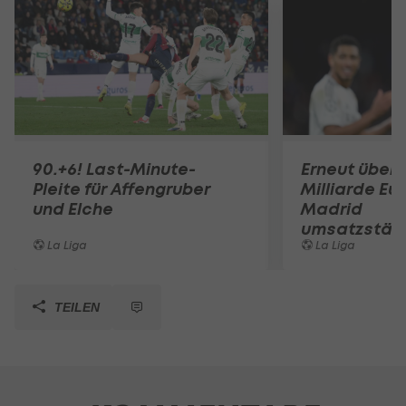
90.+6! Last-Minute-
Erneut über 
Pleite für Affengruber
Milliarde Eur
und Elche
Madrid
umsatzstärk
La Liga
La Liga
TEILEN