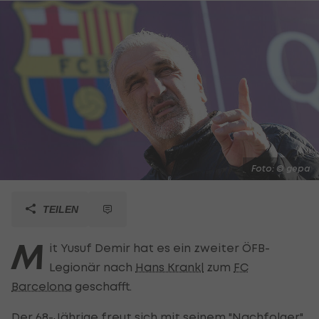
Foto: © gepa
TEILEN
M
it Yusuf Demir hat es ein zweiter ÖFB-
Legionär nach
Hans Krankl
zum
FC
Barcelona
geschafft.
Der 68-Jährige freut sich mit seinem "Nachfolger".