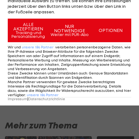
individuelle Auswahl zu treffen. Sie können Ihre Einstellungen
im Männerfußball, war nicht einmal bei Rapid
jederzeit über den Button links unten bzw. über den Link in
der Fußzeile anpassen.
Stammspieler", so der Stürmer, der mit dem
FC
Barcelona
1979 den Europapokal der Pokalsieger
ALLE
NUR
AKZEPTIEREN
gewann.
OPTIONEN
NOTWENDIGE
Tracking und
Weiter mit PUR-Abo
Personalisierung
VIDEO - Messis schönste Tore in La Liga:
Wir und
unsere
186
Partner
verarbeiten personenbezogene Daten, wie
Ihre IP-Adresse und Browser-Attribute für die folgenden Zwecke
:
Speichern von oder Zugriff auf Informationen auf einem Endgerät;
Personalisierte Werbung und Inhalte, Messung von Werbeleistung und
der Performance von Inhalten, Zielgruppenforschung sowie Entwicklung
Der legendäre Durchmarsch des FC
Am Stammtisch bei
und Verbesserung von Angeboten
.
Diese Zwecke können unter Umständen auch
:
Genaue Standortdaten
Wacker Tirol I #Zwarakonferenz History
Christopher Knett
und Identifikation durch Scannen von Endgeräten
.
Manche Partner verwenden für gewisse Zwecke berechtigtes
Zwarakonferenz
Stammtisch
Interesse als Rechtsgrundlage für die Datenverarbeitung. Details
dazu, sowie die Möglichkeit Ihr Widerspruchsrecht auszuüben, sind hier
verfügbar
:
unsere
186
Partner
Impressum
|
Datenschutzrichtlinie
Mehr zum Thema