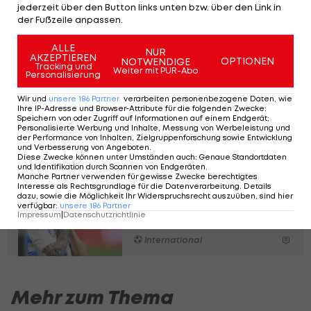
jederzeit über den Button links unten bzw. über den Link in
Bayern-Star will bleiben
der Fußzeile anpassen.
ALLE
NUR
Deutsche Bundesliga
AKZEPTIEREN
OPTIONEN
NOTWENDIGE
Tracking und
Weiter mit PUR-Abo
Personalisierung
Nach 94 Länderspielen:
Wir und
unsere
186
Partner
verarbeiten personenbezogene Daten, wie
Torhüter beendet
Ihre IP-Adresse und Browser-Attribute für die folgenden Zwecke
:
Speichern von oder Zugriff auf Informationen auf einem Endgerät;
Teamkarriere
Personalisierte Werbung und Inhalte, Messung von Werbeleistung und
der Performance von Inhalten, Zielgruppenforschung sowie Entwicklung
und Verbesserung von Angeboten
Serie A
.
Diese Zwecke können unter Umständen auch
:
Genaue Standortdaten
und Identifikation durch Scannen von Endgeräten
.
Manche Partner verwenden für gewisse Zwecke berechtigtes
Argentinien muss in WM-
Interesse als Rechtsgrundlage für die Datenverarbeitung. Details
Quali auf Messi
dazu, sowie die Möglichkeit Ihr Widerspruchsrecht auszuüben, sind hier
verfügbar
:
unsere
186
Partner
verzichten
Impressum
|
Datenschutzrichtlinie
International
Mehr zum Thema