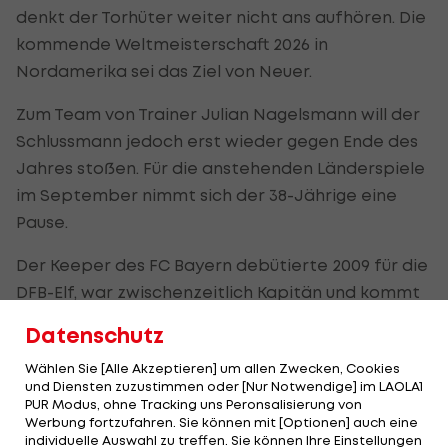
denkt der Torhüter weiter nicht ans aufhören. Die
kommende Weltmeisterschaft 2026 in
Nordamerika sei das Ziel von Neuer.
Zum Team von Trainer Julian Nagelsmann will der
Schlussmann jedoch erst wieder gegen Ende des
Jahres stoßen. Für die anstehenden Länderspiele
im September nimmt sich der 38-Jährige eine
Pause.
Der Keeper des FC Bayern debütierte 2009 für die
DFB-Elf, war zwischenzeitlich Kapitän und kommt
mittlerweile auf 124 Länderspiele.
Datenschutz
Bereits am Montag verkündete Ilkay Gündogan
Wählen Sie [Alle Akzeptieren] um allen Zwecken, Cookies
und Diensten zuzustimmen oder [Nur Notwendige] im LAOLA1
seinen Teamrücktritt.
PUR Modus, ohne Tracking uns Peronsalisierung von
Werbung fortzufahren. Sie können mit [Optionen] auch eine
individuelle Auswahl zu treffen. Sie können Ihre Einstellungen
Trotz Ausbootung: